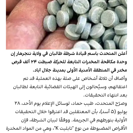
أعلن المتحدث باسم قيادة شرطة طالبان في ولاية ننجرهار إن
وحدة مكافحة المخدرات التابعة للحركة ضبطت ٢٤ ألف قرص
مخدر في المنطقة الأمنية الأولى بمدينة جلال آباد.
وأضاف أن ثلاثة أشخاص على صلة بهذه العملية قد تم
اعتقالهم، وسيُحالون إلى الهيئات القضائية التابعة لطالبان
بعد انتهاء التحقيقات.
وصرّح المتحدث، طيب حماد، لوسائل الإعلام يوم الأحد، ٢٨
يوليو (٥ أسد)، بأن المعتقلين قد اعترفوا خلال التحقيقات
الأولية بتورطهم في الجريمة. ووفقًا لبيان الشرطة، فإن
الأقراص المضبوطة من نوع "تابليت K"، وهي من المواد المخدرة