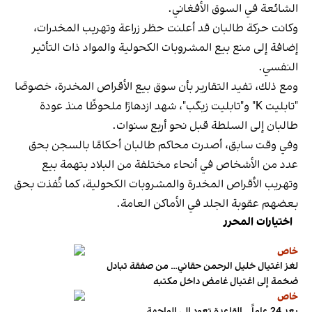
الشائعة في السوق الأفغاني.
وكانت حركة طالبان قد أعلنت حظر زراعة وتهريب المخدرات،
إضافة إلى منع بيع المشروبات الكحولية والمواد ذات التأثير
النفسي.
ومع ذلك، تفيد التقارير بأن سوق بيع الأقراص المخدرة، خصوصًا
"تابليت K" و"تابليت زيگب"، شهد ازدهارًا ملحوظًا منذ عودة
طالبان إلى السلطة قبل نحو أربع سنوات.
وفي وقت سابق، أصدرت محاكم طالبان أحكامًا بالسجن بحق
عدد من الأشخاص في أنحاء مختلفة من البلاد بتهمة بيع
وتهريب الأقراص المخدرة والمشروبات الكحولية، كما نُفذت بحق
بعضهم عقوبة الجلد في الأماكن العامة.
اختيارات المحرر
خاص
لغز اغتيال خليل الرحمن حقاني… من صفقة تبادل
ضخمة إلى اغتيال غامض داخل مكتبه
خاص
بعد 24 عاماً.. القاعدة تعود إلى الواجهة