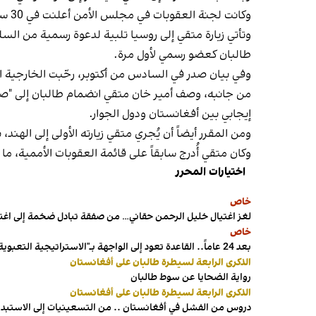
وكانت لجنة العقوبات في مجلس الأمن أعلنت في 30 سبتمبر عن منحه إعفاءً من حظر السفر إلى الهند بين 9 و16 أكتوبر.
وتأتي زيارة متقي إلى روسيا تلبية لدعوة رسمية من ال
طالبان كعضو رسمي لأول مرة.
وفي بيان صدر في السادس من أكتوبر، رحّبت الخارجية ال
من جانبه، وصف أمير خان متقي انضمام طالبان إلى "صي
إيجابي بين أفغانستان ودول الجوار.
ومن المقرر أيضاً أن يُجري متقي زيارته الأولى إلى الهند
وكان متقي أُدرج سابقاً على قائمة العقوبات الأممية، ما
اختيارات المحرر
خاص
لغز اغتيال خليل الرحمن حقاني… من صفقة تبادل ضخمة إلى اغ
خاص
بعد 24 عاماً.. القاعدة تعود إلى الواجهة بـ"الاستراتيجية التعبوية"
الذكرى الرابعة لسيطرة طالبان على أفغانستان
رواية الضحايا عن سوط طالبان
الذكرى الرابعة لسيطرة طالبان على أفغانستان
دروس من الفشل في أفغانستان .. من التسعينيات إلى الاستبداد