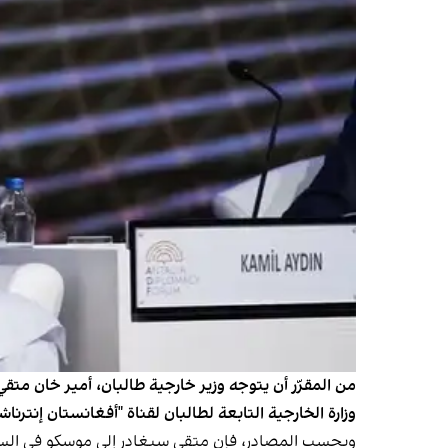
من المقرّر أن يتوجه وزير خارجية طالبان، أمير خان متق
وزارة الخارجية التابعة لطالبان لقناة "أفغانستان إنترناش
وبحسب المصادر، فإن متقي سيغادر إلى موسكو في السادس