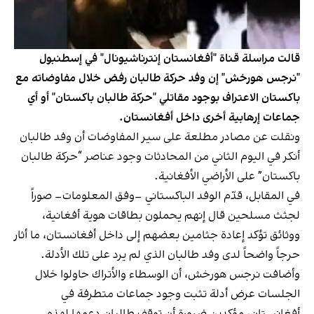
قالت مراسلة قناة "أفغانستان إنترناشيونال" في إسطنبول
"نرجس هورخش" إن وفد حركة طالبان رفض خلال مفاوضاته مع
باكستان الاعتراف بوجود مقاتلي "حركة طالبان باكستان" أو أي
جماعات إرهابية أخرى داخل أفغانستان.
ونقلت عن مصادر مطلعة على سير المفاوضات أن وفد طالبان
أنكر في اليوم الثاني من المحادثات وجود عناصر “حركة طالبان
باكستان” على الأراضي الأفغانية.
في المقابل، قدّم الوفد الباكستاني –وفق المعلومات– صوراً
لجثث مسلحين قال إنهم يحملون بطاقات هوية أفغانية،
ووثائق تؤكد إعادة جثامين بعضهم إلى داخل أفغانستان، ما أثار
حرجاً واضحاً لدى وفد طالبان الذي لم يرد على تلك الأدلة.
وأضافت نرجس هورخش، أن الوسطاء والأتراك حاولوا خلال
الجلسات عرض أدلة تثبت وجود جماعات متطرفة في
أفغانستان، مؤكدين ضرورة أن توقف طالبان دعمها لهذه