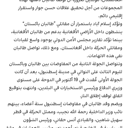
المجموعات من أجل تحقيق علاقات حسن جوار واستقرار
إقليمي دائم.
وتؤكد إسلام آباد باستمرار أن مقاتلي “طالبان باكستان”
ينشطون داخل الأراضي الأفغانية بدعم من طالبان الأفغانبة،
بينما تؤكد تقارير مجلس الأمن الدولي بوجود واسع لقيادات
ومقاتلي الحركة داخل أفغانستان. ومع ذلك، تواصل طالبان
نفي هذه الاتهامات.
وتتواصل الجولة الثانية من المفاوضات بين طالبان وباكستان
لليوم الثالث على التوالي في مدينة إسطنبول، بعد أن كانت
الجولة الأولى عُقدت في 19 أكتوبر في الدوحة على مستوى
وزيري الدفاع ورئيسي الاستخبارات في البلدين، وانتهت بتوقيع
اتفاق لوقف إطلاق النار.
ويضم وفد طالبان في مفاوضات إسطنبول ستة أعضاء، بينهم
نائب وزير الداخلية رحمة الله نجيب، وممثل الحركة في قطر
سهيل شاهين، والقيادي أنس حقاني، ورئيس الشؤون
السياسية في الخارجية نور أحمد نور، ورئيس العمليات في وزارة