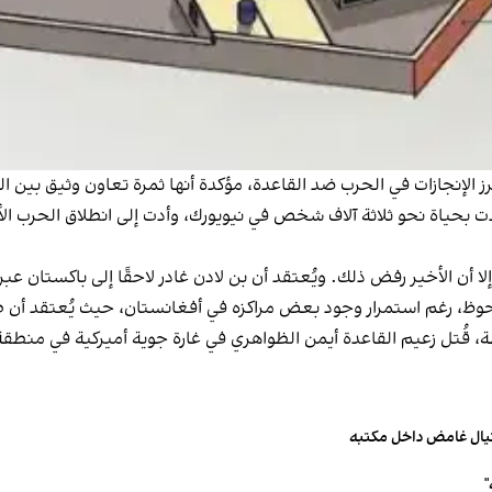
رز الإنجازات في الحرب ضد القاعدة، مؤكدة أنها ثمرة تعاون وثيق بين 
المدبر لهجمات 11 سبتمبر التي أودت بحياة نحو ثلاثة آلاف شخص في نيويورك، وأدت إلى ان
ن الأخير رفض ذلك. ويُعتقد أن بن لادن غادر لاحقًا إلى باكستان عبر
ظ، رغم استمرار وجود بعض مراكزه في أفغانستان، حيث يُعتقد أن 
، قُتل زعيم القاعدة أيمن الظواهري في غارة جوية أميركية في منطقة
تيال غامض داخل مكتبه