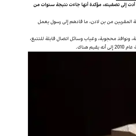
 أدت إلى تصفيته، مؤكدة أنها جاءت نتيجة سنوات من
مايو 2026، ركز محللو الوكالة، عقب هجمات هجمات 11 سبتمبر 2001، على تتبع شبكة المقربين من بن لادن، ما قادهم إلى رسول يعمل
جة، ونوافذ محجوبة، وغياب وسائل اتصال قابلة للتتبع،
 هناك.