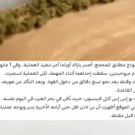
دام مروحيتين، سقطت إحداهما أثناء المهمة، لكن العملية استمرت.
الث وقتله بعد نحو تسع دقائق من دخول القوة. وبعد التأكد من هويته، 
 القاعدة.
ت يو إس إس كارل فينسون، حيث دُفن في بحر العرب في اليوم نفسه.
 في الموقع أظهرت أن بن لادن ظل حتى أيامه الأخيرة يدير ويوجه عم
ا قبل مقتله.