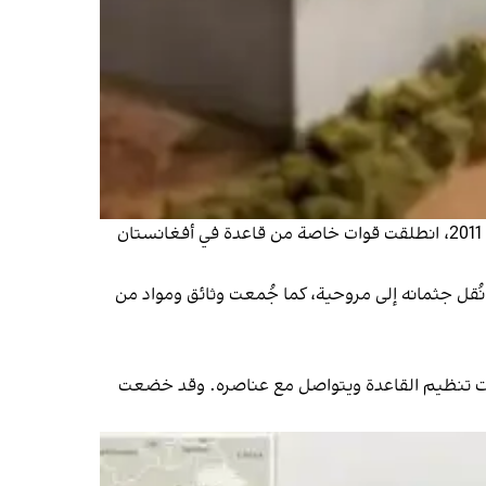
وبعد أشهر من التحضير والتدريبات، بما في ذلك بناء نموذج مطابق للمجمع، أصدر باراك أوباما أمر تنفيذ العملية. وفي 1 مايو 2011، انطلقت قوات خاصة من قاعدة في أفغانستان
نُقل جثمانه إلى مروحية، كما جُمعت وثائق ومواد من
ليات تنظيم القاعدة ويتواصل مع عناصره. وقد خضعت