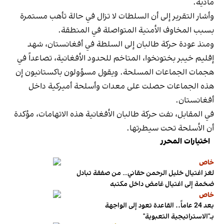
مادية.
وأشار التقرير إلى أن السلطات لا تزال في حالة تأهب مستمرة
بسبب المخاوف الأمنية المتواصلة في المنطقة.
ومنذ عودة حركة طالبان إلى السلطة في أفغانستان، شهد
إقليم خيبر بختونخوا، المتاخم للحدود الأفغانية، تصاعداً في
هجمات الجماعات المسلحة. ويقول مسؤولون باكستانيون إن
هذه الجماعات حصلت على معدات وأسلحة أميركية داخل
أفغانستان.
في المقابل، نفت حركة طالبان الأفغانية هذه الاتهامات، مؤكدة
أن الأسلحة تحت سيطرتها.
اختيارات المحرر
خاص
لغز اغتيال خليل الرحمن حقاني… من صفقة تبادل
ضخمة إلى اغتيال غامض داخل مكتبه
خاص
بعد 24 عاماً.. القاعدة تعود إلى الواجهة
بـ"الاستراتيجية التعبوية"