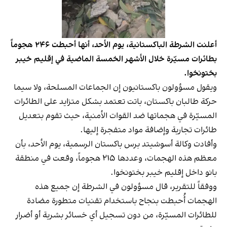
أعلنت الشرطة الباكستانية، يوم الأحد، أنها أحبطت ٢٤٦ هجوماً
بطائرات مسيّرة خلال الأشهر الخمسة الماضية في إقليم خيبر
بختونخوا.
ويقول مسؤولون باكستانيون إن الجماعات المسلحة، ولا سيما
حركة طالبان باكستان، باتت تعتمد بشكل متزايد على الطائرات
المسيّرة في هجماتها ضد القوات الأمنية، حيث تقوم بتعديل
طائرات تجارية وإضافة مواد متفجرة إليها.
وأفادت وكالة أسوشيتد برس باكستان الرسمية، يوم الأحد، بأن
معظم هذه الهجمات، وعددها ٢١٥ هجوماً، وقعت في منطقة
بانو داخل إقليم خيبر بختونخوا.
ووفقاً للتقرير، قال مسؤولون في الشرطة إن جميع هذه
الهجمات أُحبطت بنجاح باستخدام تقنيات متطورة مضادة
للطائرات المسيّرة، من دون تسجيل أي خسائر بشرية أو أضرار