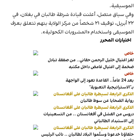
الموسيقية.
وفي سياق متصل، أعلنت قيادة شرطة طالبان في بغلان، في
٢٢ أبريل، توقيف ٢١ شخصاً من مركز الولاية بتهم تتعلق بعزف
الموسيقى واستخدام «المشروبات الكحولية».
اختيارات المحرر
خاص
لغز اغتيال خليل الرحمن حقاني… من صفقة تبادل
ضخمة إلى اغتيال غامض داخل مكتبه
خاص
بعد 24 عاماً.. القاعدة تعود إلى الواجهة
بـ"الاستراتيجية التعبوية"
الذكرى الرابعة لسيطرة طالبان على أفغانستان
رواية الضحايا عن سوط طالبان
الذكرى الرابعة لسيطرة طالبان على أفغانستان
دروس من الفشل في أفغانستان .. من التسعينيات
إلى الاستبداد الطالباني
الذكرى الرابعة لسيطرة طالبان على أفغانستان
حلفاؤنا خدعونا وسلّموا البلاد لطالبان .. نائب الرئيس