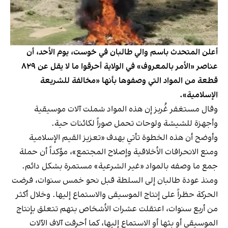
أعلن المتحدث باسم والي طالبان في خوست، يوم الأحد، أن
عناصر «الأمر بالمعروف» في الولاية أحرقوا ما لا يقل عن ٨٢٩
قطعة من المواد التي وصفوها بأنها «مخالفة للشريعة
الإسلامية».
وقال مستغفر غُربز إن هذه المواد شملت آلات موسيقية
وأجهزة للشيشة ولوحات تحمل صوراً لكائنات حية.
وأوضح أن هذه الخطوة تأتي بهدف «تعزيز القيم الإسلامية
ومنع الانحرافات الأخلاقية وإصلاح المجتمع»، مؤكداً أن حملة
جمع ما وصفه بالمواد «غير الشرعية» مستمرة بشكل دائم.
ومنذ عودة طالبان إلى السلطة قبل نحو خمس سنوات، فرضت
الحركة حظراً على إنتاج الموسيقى والاستماع إليها. وخلال أكثر
من أربع سنوات، اعتقلت عشرات الأشخاص بتهم تتعلق بإنتاج
الموسيقى أو بثها أو الاستماع إليها، كما أحرقت آلاف الآلات