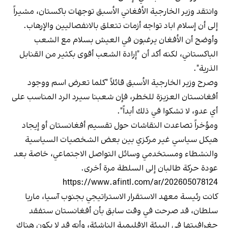
وانتقد وزير الخارجية الأفغاني الأسبق توجهات باكستان، مشيراً
إلى أن إسلام اباد تواجه أزمات تتعلق بالانفصاليين والإرهاب.
وأوضح أن الأفغان يرغبون في العيش بسلام مع الشعب
الباكستاني، لكنه أكد أن "إرادة الشعب أقوى بكثير من القنابل
الذرية".
وصرح وزير الخارجية الأسبق قائلاً "كلما تعرض اسم ووجود
أفغانستان العزيزة للخطر، فإن شعبنا سيرد الرد المناسب على
أي عدو، لا تشكوا في ذلك أبداً".
ومؤخراً تصاعدت النقاشات حول تقسيم أفغانستان أو إيجاد
هيكل سياسي غير مركزي بين بعض الشخصيات السياسية
والنشطاء ومستخدمي وسائل التواصل الاجتماعي، خاصة بعد
عودة حركة طالبان إلى السلطة مرة أخرى.
https://www.afintl.com/ar/202605078124
كانت رئيسة معهد الاستقرار الاستراتيجي بجنوب آسيا، ماريا
سلطان، قد صرحت في وقت سابق بأن أفغانستان ستفقد
جغرافيتها في البيئة الإقليمية الناشئة، وأنه قد لا يكون هناك