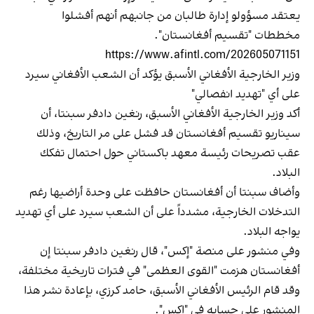
يعتقد مسؤولو إدارة طالبان من جانبهم أنهم أفشلوا
مخططات "تقسيم أفغانستان".
https://www.afintl.com/202605071151
وزير الخارجية الأفغاني الأسبق يؤكد أن الشعب الأفغاني سيرد
على أي "تهديد انفصالي"
أكد وزير الخارجية الأفغاني الأسبق، رنغين دادفر سبنتا، أن
سيناريو تقسيم أفغانستان قد فشل على مر التاريخ، وذلك
عقب تصريحات رئيسة معهد باكستاني حول احتمال تفكك
البلاد.
وأضاف سبنتا أن أفغانستان حافظت على وحدة أراضيها رغم
التدخلات الخارجية، مشدداً على أن الشعب سيرد على أي تهديد
يواجه البلاد.
وفي منشور على منصة "إكس"، قال رنغين دادفر سبنتا إن
أفغانستان هزمت "القوى العظمى" في فترات تاريخية مختلفة،
وقد قام الرئيس الأفغاني الأسبق، حامد كرزي، بإعادة نشر هذا
المنشور على حسابه في "إكس".