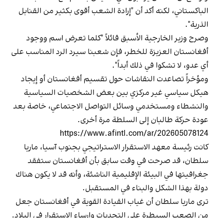
الباكستاني، لكنه أكد أن "إرادة الشعب أقوى بكثير من القنابل
الذرية".
وصرح وزير الخارجية الأسبق قائلاً "كلما تعرض اسم ووجود
أفغانستان العزيزة للخطر، فإن شعبنا سيرد الرد المناسب على
أي عدو، لا تشكوا في ذلك أبداً".
ومؤخراً تصاعدت النقاشات حول تقسيم أفغانستان أو إيجاد
هيكل سياسي غير مركزي بين بعض الشخصيات السياسية
والنشطاء ومستخدمي وسائل التواصل الاجتماعي، خاصة بعد
عودة حركة طالبان إلى السلطة مرة أخرى.
https://www.afintl.com/ar/202605078124
كانت رئيسة معهد الاستقرار الاستراتيجي بجنوب آسيا، ماريا
سلطان، قد صرحت في وقت سابق بأن أفغانستان ستفقد
جغرافيتها في البيئة الإقليمية الناشئة، وأنه قد لا يكون هناك
دولة بهذا الشكل والبناء في المستقبل.
ترى ماريا سلطان أن غياب القيادة القوية في أفغانستان جعل
من الصعب السيطرة على التحديات وإرساء الاستقرار في البلاد.