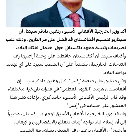
أكد وزير الخارجية الأفغاني الأسبق، رنغين دادفر سبنتا، أن
سيناريو تقسيم أفغانستان قد فشل على مر التاريخ، وذلك عقب
تصريحات رئيسة معهد باكستاني حول احتمال تفكك البلاد.
وأضاف سبنتا أن أفغانستان حافظت على وحدة أراضيها رغم
التدخلات الخارجية، مشدداً على أن الشعب سيرد على أي تهديد
يواجه البلاد.
وفي منشور على منصة "إكس"، قال رنغين دادفر سبنتا إن
أفغانستان هزمت "القوى العظمى" في فترات تاريخية مختلفة،
وقد قام الرئيس الأفغاني الأسبق، حامد كرزي، بإعادة نشر هذا
المنشور على حسابه في "إكس".
وانتقد وزير الخارجية الأفغاني الأسبق توجهات باكستان، مشيراً
إلى أن إسلام اباد تواجه أزمات تتعلق بالانفصاليين والإرهاب.
وأوضح أن الأفغان يرغبون في العيش بسلام مع الشعب