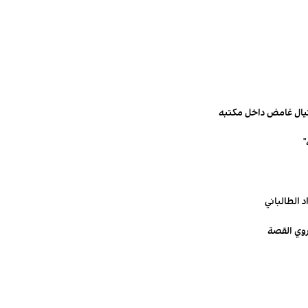
تيال غامض داخل مكتبه
 الطالباني
يروي القصة