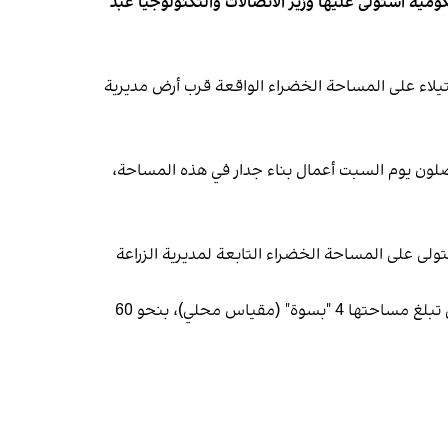
مية استولى عليها وزير الاتصالات والتكنولوجيا عبد
يلاء على المساحة الخضراء الواقعة قرب أرض مديرية
واصلون يوم السبت أعمال بناء جدار في هذه المساحة،
ولى على المساحة الخضراء التابعة لمديرية الزراعة
وبحسب المصادر، يعتزم الوزير بناء وحدات سكنية في هذه الأراضي، فيما قدّر سكان المنطقة قيمة قطعة الأرض الواحدة، التي تبلغ مساحتها 4 "بسوة" (مقياس محلي)، بنحو 60