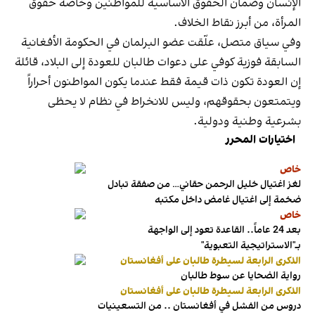
الإنسان وضمان الحقوق الأساسية للمواطنين وخاصة حقوق
المرأة، من أبرز نقاط الخلاف.
وفي سياق متصل، علّقت عضو البرلمان في الحكومة الأفغانية
السابقة فوزية كوفي على دعوات طالبان للعودة إلى البلاد، قائلة
إن العودة تكون ذات قيمة فقط عندما يكون المواطنون أحراراً
ويتمتعون بحقوقهم، وليس للانخراط في نظام لا يحظى
بشرعية وطنية ودولية.
اختيارات المحرر
خاص
لغز اغتيال خليل الرحمن حقاني… من صفقة تبادل
ضخمة إلى اغتيال غامض داخل مكتبه
خاص
بعد 24 عاماً.. القاعدة تعود إلى الواجهة
بـ"الاستراتيجية التعبوية"
الذكرى الرابعة لسيطرة طالبان على أفغانستان
رواية الضحايا عن سوط طالبان
الذكرى الرابعة لسيطرة طالبان على أفغانستان
دروس من الفشل في أفغانستان .. من التسعينيات