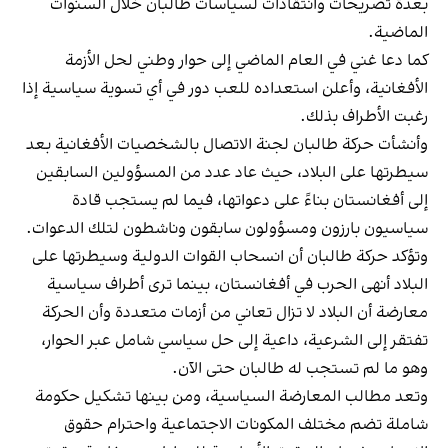
بعدة تصريحات وانتقادات لسياسات طالبان خلال السنوات
الماضية.
كما دعا غني في العام الماضي إلى حوار وطني لحل الأزمة
الأفغانية، وأعلن استعداده للعب دور في أي تسوية سياسية إذا
رغبت الأطراف بذلك.
وأنشأت حركة طالبان لجنة الاتصال بالشخصيات الأفغانية بعد
سيطرتها على البلاد، حيث عاد عدد من المسؤولين السابقين
إلى أفغانستان بناءً على دعواتها، فيما لم يستجب قادة
سياسيون بارزون ومسؤولون سابقون وناشطون لتلك الدعوات.
وتؤكد حركة طالبان أن انسحاب القوات الدولية وسيطرتها على
البلاد أنهى الحرب في أفغانستان، بينما ترى أطراف سياسية
معارضة أن البلاد لا تزال تعاني من أزمات متعددة وأن الحركة
تفتقر إلى الشرعية، داعية إلى حل سياسي شامل عبر الحوار،
وهو ما لم تستجب له طالبان حتى الآن.
وتعد مطالب المعارضة السياسية، ومن بينها تشكيل حكومة
شاملة تضم مختلف المكونات الاجتماعية واحترام حقوق