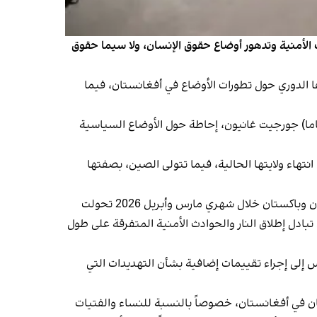
 الأمنية وتدهور أوضاع حقوق الإنسان، ولا سيما حقوق
لمتحدة لتقديم المساعدة إلى أفغانستان (يوناما) خلال جلسة تعقد في 7 يونيو، تقريرها الدوري حول تطورات الأوضاع في أفغانستان، فيما
ما) جورجيت غانيون، إحاطة حول الأوضاع السياسية
تهاء ولايتها الحالية، فيما تتولى الصين، بصفتها
وأشار تقرير لمجلس الأمن إلى أن أفغانستان لا تزال تواجه تحديات أمنية كبيرة، لافتاً إلى أن التوترات الحدودية بين حركة طالبان وباكستان خلال شهري مارس وأبريل 2026 تحولت
بادل إطلاق النار والحوادث الأمنية المتفرقة على طول
 إلى إجراء تقييمات إضافية بشأن التهديدات التي
ان في أفغانستان، خصوصاً بالنسبة للنساء والفتيات