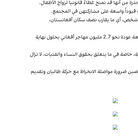
رة من أنها قد تمنح غطاءً قانونياً لزواج الأطفال.
ت قيوداً واسعة على مشاركتهن في المجتمع.
من أبرز الملفات المطروحة أمام مجلس الأمن، إذ تشير تقديرات الأمم المتحدة إلى أن نحو 21.9 مليون شخص، أي ما يقارب نصف سكان أفغانستان،
كما حذرت الأمم المتحدة من أن عودة أعداد كبيرة من المهاجرين الأفغان من إيران وباكستان ستزيد الضغوط على البلاد، متوقعة عودة نحو 2.7 مليون مهاجر أفغاني بحلول نهاية
ة، خاصة في ما يتعلق بحقوق النساء والفتيات، لا تزال
والصين ضرورة مواصلة الانخراط مع حركة طالبان وتقديم