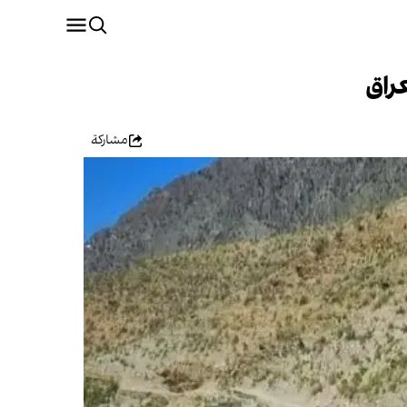
راق
مشاركة