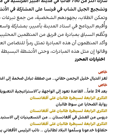
شارك أكثر من 750 طالباً في مدينة أمبير 
وتشجيع الجيل الشاب في فرنسا على المشاركة في الأنش
وتمكن الطلاب، بجهودهم الشخصية، من جمع تبرعات ما
وأُقيم البرنامج في استاد المدينة بأمبير، بمشاركة واس
ونُظّم السباق بمبادرة من فريق من المنظمين المحليين
وأكد المنظمون أن هذه المبادرة تمثل رمزاً للتضامن ال
وقالوا إن مثل هذه المبادرات، وحتى الأنشطة البسيطة ا
اختيارات المحرر
خاص
لغز اغتيال خليل الرحمن حقاني… من صفقة تبادل ضخمة إلى اغ
خاص
بعد 24 عاماً.. القاعدة تعود إلى الواجهة بـ"الاستراتيجية التعبوية"
الذكرى الرابعة لسيطرة طالبان على أفغانستان
رواية الضحايا عن سوط طالبان
الذكرى الرابعة لسيطرة طالبان على أفغانستان
دروس من الفشل في أفغانستان .. من التسعينيات إلى الاستبداد
الذكرى الرابعة لسيطرة طالبان على أفغانستان
حلفاؤنا خدعونا وسلّموا البلاد لطالبان .. نائب الرئيس الأفغاني 