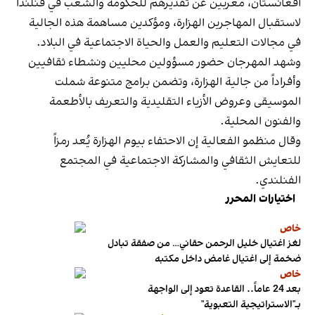
أفغانستان، معربين عن تقديرهم للحكومة والشعب في فنلندا
لاستقبال المهاجرين الهزارة، ومؤكدين مساهمة هذه الجالية
في مجالات التعليم والعمل والحياة الاجتماعية في البلاد.
وشهد المهرجان حضور مسؤولين محليين ونشطاء ثقافيين
وأفراداً من جالية الهزارة، وتضمن برامج متنوعة شملت
الموسيقى وعروض الأزياء التقليدية والتعريف بالأطعمة
والفنون المحلية.
وقال منظمو الفعالية إن الاحتفاء بيوم الهزارة يُعد رمزاً
للتعايش الثقافي والمشاركة الاجتماعية في المجتمع
الفنلندي.
اختيارات المحرر
خاص
لغز اغتيال خليل الرحمن حقاني… من صفقة تبادل
ضخمة إلى اغتيال غامض داخل مكتبه
خاص
بعد 24 عاماً.. القاعدة تعود إلى الواجهة
بـ"الاستراتيجية التعبوية"