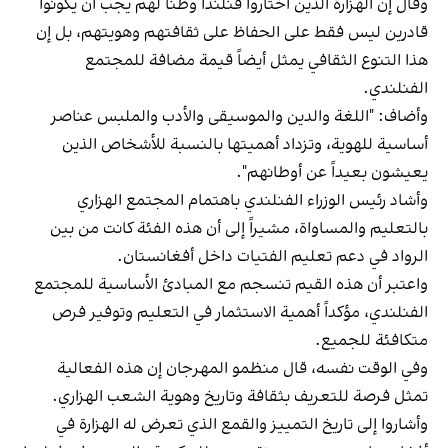
وقال إن الهزارة الذين اختاروا فنلندا وطناً لهم يجب أن يكونوا
قادرين ليس فقط على الحفاظ على ثقافتهم وهويتهم، بل إن
هذا التنوع الثقافي يمثل أيضاً قيمة مضافة للمجتمع
الفنلندي.
وأضاف: "اللغة والدين والموسيقى والأدب والملبس عناصر
أساسية للهوية، وتزداد أهميتها بالنسبة للأشخاص الذين
يعيشون بعيداً عن أوطانهم".
وأشاد رئيس الوزراء الفنلندي باهتمام المجتمع الهزاري
بالتعليم والمساواة، مشيراً إلى أن هذه الفئة كانت من بين
الرواد في دعم تعليم الفتيات داخل أفغانستان.
واعتبر أن هذه القيم تنسجم مع المبادئ الأساسية للمجتمع
الفنلندي، مؤكداً أهمية الاستثمار في التعليم وتوفير فرص
متكافئة للجميع.
وفي الوقت نفسه، قال منظمو المهرجان إن هذه الفعالية
تمثل فرصة للتعريف بثقافة وتاريخ وهوية الشعب الهزاري.
وأشاروا إلى تاريخ التمييز والقمع الذي تعرض له الهزارة في