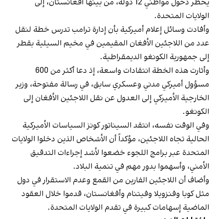
يحظر دخول مواطني 12 دولة، من بينها أفغانستان، إلى
الولايات المتحدة.
وأفادت وسائل إعلام أميركية بأن إدارة ترامب تدرس خطة لنقل
عدد من اللاجئين الأفغان المقيمين في مخيم السيلية بقطر
إلى جمهورية الكونغو الديمقراطية.
وأثارت هذه الخطة انتقادات واسعة، إذ دعا أكثر من 600
مسؤول أميركي مدني وعسكري سابق، في رسالة مفتوحة، وزير
الخارجية الأميركي إلى العدول عن نقل اللاجئين الأفغان إلى
الكونغو.
وفي الوقت نفسه، انتقد السيناتور كونز السياسات الأميركية
الحالية تجاه اللاجئين، مؤكداً أن الأشخاص الذين دخلوا الولايات
المتحدة عبر برامج اللجوء خضعوا لأشد إجراءات التدقيق
الأمني، وأسهموا بدور مهم في تنمية البلاد.
وأضاف أن اللاجئين الفارين من القمع وعدم الاستقرار في دول
مثل كوبا وفنزويلا وفيتنام وأفغانستان، قدموا خلال العقود
الماضية إسهامات كبيرة في تقدم الولايات المتحدة.