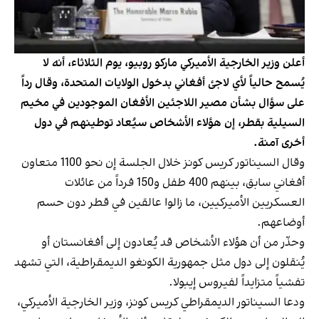
أعلن وزير الخارجية الأميركي ماركو روبيو، يوم الثلاثاء، أنه لا
يُسمح حالياً لأي لاجئ أفغاني بدخول الولايات المتحدة، وقال رداً
على سؤال بشأن مصير اللاجئين الأفغان الموجودين في مخيم
السيلية بقطر، إن هؤلاء الأشخاص سيُعاد توطينهم في دول
أخرى آمنة.
وقال السيناتور كريس كونز خلال الجلسة إن نحو 1100 متعاون
أفغاني سابق، بينهم 400 طفل و150 فرداً من عائلات
العسكريين الأميركيين، ما زالوا عالقين في قطر دون حسم
أوضاعهم.
وحذّر من أن هؤلاء الأشخاص قد يُعادون إلى أفغانستان أو
يُنقلون إلى دول مثل جمهورية الكونغو الديمقراطية، التي تشهد
تفشياً متزايداً لفيروس إيبولا.
ودعا السيناتور الديمقراطي كريس كونز، وزير الخارجية الأميركي،