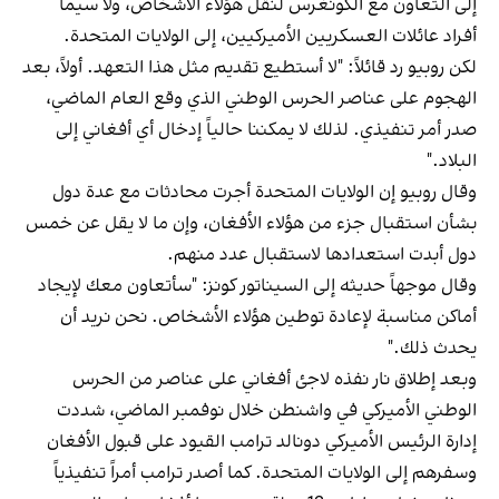
إلى التعاون مع الكونغرس لنقل هؤلاء الأشخاص، ولا سيما
أفراد عائلات العسكريين الأميركيين، إلى الولايات المتحدة.
لكن روبيو رد قائلاً: "لا أستطيع تقديم مثل هذا التعهد. أولاً، بعد
الهجوم على عناصر الحرس الوطني الذي وقع العام الماضي،
صدر أمر تنفيذي. لذلك لا يمكننا حالياً إدخال أي أفغاني إلى
البلاد."
وقال روبيو إن الولايات المتحدة أجرت محادثات مع عدة دول
بشأن استقبال جزء من هؤلاء الأفغان، وإن ما لا يقل عن خمس
دول أبدت استعدادها لاستقبال عدد منهم.
وقال موجهاً حديثه إلى السيناتور كونز: "سأتعاون معك لإيجاد
أماكن مناسبة لإعادة توطين هؤلاء الأشخاص. نحن نريد أن
يحدث ذلك."
وبعد إطلاق نار نفذه لاجئ أفغاني على عناصر من الحرس
الوطني الأميركي في واشنطن خلال نوفمبر الماضي، شددت
إدارة الرئيس الأميركي دونالد ترامب القيود على قبول الأفغان
وسفرهم إلى الولايات المتحدة. كما أصدر ترامب أمراً تنفيذياً