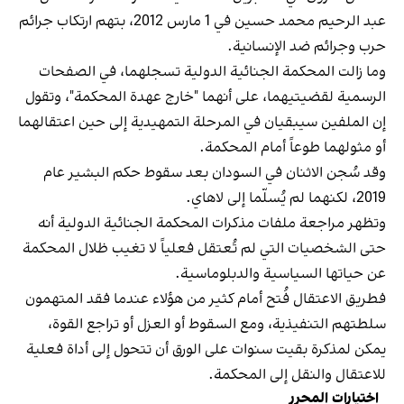
عبد الرحيم محمد حسين في 1 مارس 2012، بتهم ارتكاب جرائم
حرب وجرائم ضد الإنسانية.
وما زالت المحكمة الجنائية الدولية تسجلهما، في الصفحات
الرسمية لقضيتيهما، على أنهما "خارج عهدة المحكمة"، وتقول
إن الملفين سيبقيان في المرحلة التمهيدية إلى حين اعتقالهما
أو مثولهما طوعاً أمام المحكمة.
وقد سُجن الاثنان في السودان بعد سقوط حكم البشير عام
2019، لكنهما لم يُسلّما إلى لاهاي.
وتظهر مراجعة ملفات مذكرات المحكمة الجنائية الدولية أنه
حتى الشخصيات التي لم تُعتقل فعلياً لا تغيب ظلال المحكمة
عن حياتها السياسية والدبلوماسية.
فطريق الاعتقال فُتح أمام كثير من هؤلاء عندما فقد المتهمون
سلطتهم التنفيذية، ومع السقوط أو العزل أو تراجع القوة،
يمكن لمذكرة بقيت سنوات على الورق أن تتحول إلى أداة فعلية
للاعتقال والنقل إلى المحكمة.
اختيارات المحرر