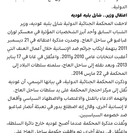
الدولية.
اعتقال وزير.. شارل بليه غوديه
لاحقت المحكمة الجنائية الدولية شارل بليه غوديه، وزير
الشباب السابق وأحد أبرز الشخصيات المؤثرة في معسكر لوران
غباغبو في ساحل العاج. وصدرت مذكرة اعتقاله في 21 ديسمبر
2011 بتهمة ارتكاب جرائم ضد الإنسانية خلال أعمال العنف التي
أعقبت انتخابات عامي 2010 و2011. واعتُقل في غانا في 17 يناير
2013، وبعد نقله إلى ساحل العاج، سلمته سلطات البلاد إلى
المحكمة في 22 مارس 2014.
وذكرت المحكمة الجنائية الدولية، في بيانها الرسمي، أن غوديه
نُقل إلى مركز احتجاز المحكمة على يد سلطات ساحل العاج.
واتهمه الادعاء بالقتل والاغتصاب والاضطهاد السياسي وأفعال
لا إنسانية أخرى، وقال إنه اضطلع بدور في تعبئة أنصار غباغبو
ضد خصومه السياسيين.
ونُفذت مذكرة المحكمة عندما أصبح غوديه خارج دائرة السلطة،
واعتُقل في دولة أخرى، ثم وافقت حكومة ساحل العاج على