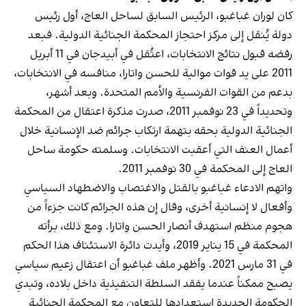
كان لوران غباغبو، الرئيس السابق لساحل العاج، أول رئيس
دولة يُنقل إلى مركز احتجاز المحكمة الجنائية الدولية. فبعد
رفضه قبول نتائج الانتخابات، اعتُقل في أبيدجان في 11 أبريل
2011 على يد قوات موالية للحسن واتارا، منافسه في الانتخابات،
بدعم من القوات الفرنسية والأمم المتحدة. وبعد أشهر،
وتحديداً في 23 نوفمبر 2011، صدرت مذكرة اعتقال من المحكمة
الجنائية الدولية بحقه بتهمة ارتكاب جرائم ضد الإنسانية خلال
أعمال العنف التي أعقبت الانتخابات. وسلمته حكومة ساحل
العاج إلى المحكمة في 30 نوفمبر 2011.
واتهم الادعاء غباغبو بالقتل والاغتصاب والاضطهاد السياسي
وأفعال لا إنسانية أخرى، وقال إن هذه الجرائم كانت جزءاً من
هجوم منظم استهدف أنصار الحسن واتارا. ومع ذلك، برأته
المحكمة في 15 يناير 2019، وأيدت دائرة الاستئناف هذا الحكم
في 31 مارس 2021. وأظهر ملف غباغبو أن اعتقال زعيم سياسي
يصبح ممكناً عندما يفقد السلطة التنفيذية داخل بلاده، وتبدي
الحكومة الجديدة استعدادها للتعاون مع المحكمة الجنائية