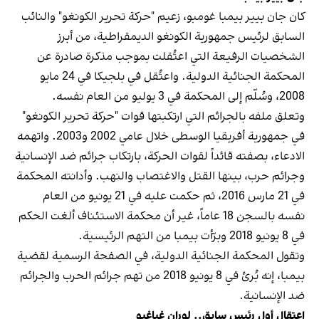
كان جان بيير بيمبا غومبو، زعيم "حركة تحرير الكونغو" والنائب
السابق لرئيس جمهورية الكونغو الديمقراطية، من أبرز
الشخصيات الرفيعة التي اعتُقلت بموجب مذكرة صادرة عن
المحكمة الجنائية الدولية. واعتُقل في بلجيكا في 24 مايو
2008، وسُلّم إلى المحكمة في 3 يوليو من العام نفسه.
وتعلق ملفه بالجرائم التي ارتكبتها قوات "حركة تحرير الكونغو"
في جمهورية أفريقيا الوسطى خلال عامي 2002 و2003. واتهمه
الادعاء، بصفته قائداً لقوات الحركة، بارتكاب جرائم ضد الإنسانية
وجرائم حرب، بينها القتل والاغتصاب والنهب. وأدانته المحكمة
في 21 مارس 2016، ثم حكمت عليه في 21 يونيو من العام
نفسه بالسجن 18 عاماً، غير أن محكمة الاستئناف ألغت الحكم
في 8 يونيو 2018 وبرّأت بيمبا من التهم الرئيسية.
وتقول المحكمة الجنائية الدولية، في الصفحة الرسمية لقضية
بيمبا، إنه بُرئ في 8 يونيو 2018 من تهم جرائم الحرب والجرائم
ضد الإنسانية.
اعتقال أول رئيس سابق.. لوران غباغبو