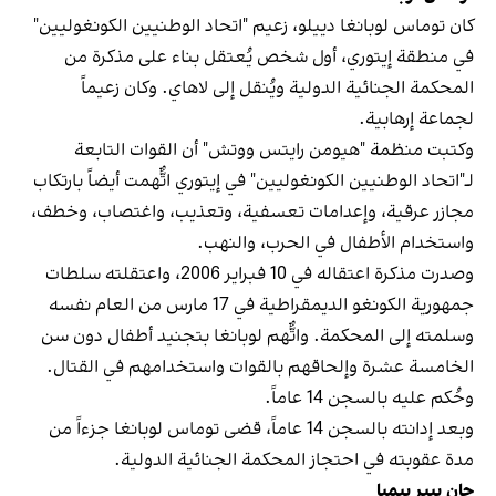
كان توماس لوبانغا دييلو، زعيم "اتحاد الوطنيين الكونغوليين"
في منطقة إيتوري، أول شخص يُعتقل بناء على مذكرة من
المحكمة الجنائية الدولية ويُنقل إلى لاهاي. وكان زعيماً
لجماعة إرهابية.
وكتبت منظمة "هيومن رايتس ووتش" أن القوات التابعة
لـ"اتحاد الوطنيين الكونغوليين" في إيتوري اتُّهمت أيضاً بارتكاب
مجازر عرقية، وإعدامات تعسفية، وتعذيب، واغتصاب، وخطف،
واستخدام الأطفال في الحرب، والنهب.
وصدرت مذكرة اعتقاله في 10 فبراير 2006، واعتقلته سلطات
جمهورية الكونغو الديمقراطية في 17 مارس من العام نفسه
وسلمته إلى المحكمة. واتُّهم لوبانغا بتجنيد أطفال دون سن
الخامسة عشرة وإلحاقهم بالقوات واستخدامهم في القتال.
وحُكم عليه بالسجن 14 عاماً.
وبعد إدانته بالسجن 14 عاماً، قضى توماس لوبانغا جزءاً من
مدة عقوبته في احتجاز المحكمة الجنائية الدولية.
جان بيير بيمبا