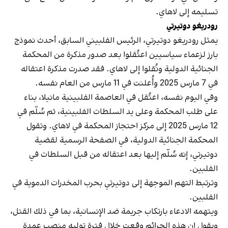
تسليمه إلى لاهاي.
رودريغو دوتيرتي
يمثل رودريغو دوتيرتي، الرئيس الفلبيني السابق، أحدث نموذج
بارز لزعماء سياسيين اعتُقلوا بعد صدور مذكرة من المحكمة
الجنائية الدولية ونُقلوا إلى لاهاي. فقد صدرت مذكرة اعتقاله
في 7 مارس 2025 وأُعلنت في 11 مارس من العام نفسه.
وفي اليوم نفسه، اعتُقل في العاصمة الفلبينية مانيلا، بناء
على طلب المحكمة وعلى يد السلطات الفلبينية، ثم سُلّم في
12 مارس 2025 إلى مركز احتجاز المحكمة في لاهاي. وتقول
المحكمة الجنائية الدولية، في الصفحة الرسمية لقضية
دوتيرتي، إنه سُلّم إليها بعد اعتقاله من قبل السلطات في
الفلبين.
وترتبط التهم الموجهة إلى دوتيرتي بحرب المخدرات الدموية في
الفلبين.
ويتهمه الادعاء بارتكاب جريمة ضد الإنسانية، بما في ذلك القتل،
ويقول إن هذه الجرائم وقعت خلال فترة توليه منصب عمدة