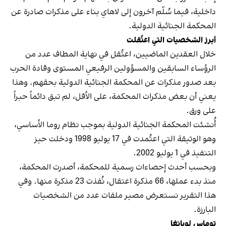
داخلية، فيما سُلّم آخرون إلى لاهاي بناء على مذكرات صادرة عن
المحكمة الجنائية الدولية.
أبرز الشخصيات التي اعتُقلت
خلال العقدين الماضيين، اعتُقل في نهاية المطاف عدد من
الرؤساء السابقين والمسؤولين الرفيعي المستوى وقادة الحرب
بعد صدور مذكرات عن المحكمة الجنائية الدولية بحقهم. وهذا
يعني أن بعض مذكرات المحكمة، على الأقل، لم تبق دائماً حبراً
على ورق.
أُنشئت المحكمة الجنائية الدولية بموجب نظام روما الأساسي،
وهو الوثيقة التي اعتُمدت في 17 يوليو 1998 ودخلت حيز
التنفيذ في 1 يوليو 2002.
وبحسب أحدث إحصاءات رسمية للمحكمة، أصدرت المحكمة،
منذ بدء عملها، 66 مذكرة اعتقال، نُفذت 23 مذكرة منها. وفي
هذا التقرير نستعرض مصير ملفات عدد من الشخصيات
البارزة.
توماس لوبانغا