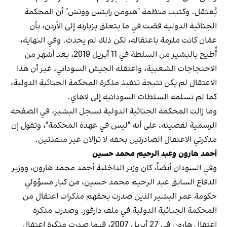
يُعتقل. وكتبت منظمة "هيومن رايتس ووتش" أن المحكمة
الجنائية الدولية قضت في ما يتعلق بزيارته إلى الأردن، بأن
عمّان كانت ملزمة باعتقاله، لكن ذلك لم يحدث. وفي النهاية،
أُطيح بالبشير من السلطة في 11 أبريل 2019، بعد أشهر من
الاحتجاجات الشعبية، واعتقله الجيش السوداني، غير أن هذا
الاعتقال لم يكن نتيجة تنفيذ مذكرة المحكمة الجنائية الدولية،
كما لم تسلمه السلطات السودانية إلى لاهاي.
وما زالت المحكمة الجنائية الدولية تسجل البشير، في الصفحة
الرسمية لقضيته، على أنه "ليس في عهدة المحكمة"، وتقول إن
مذكرتي الاعتقال الصادرتين بحقه لا تزالان غير منفذتين.
أحمد هارون وعبد الرحيم محمد حسين
وفي السودان أيضاً، كان وزير الداخلية أحمد محمد هارون، ووزير
الدفاع السابق عبد الرحيم محمد حسين، من كبار مسؤولي
حكومة عمر البشير الذين صدرت بحقهم مذكرات اعتقال من
المحكمة الجنائية الدولية في ملف دارفور. وصدرت مذكرة
اعتقال هارون في 27 أبريل 2007، فيما صدرت مذكرة اعتقال