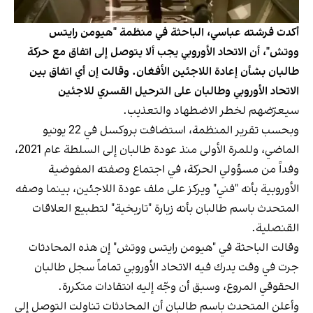
أكدت فرشته عباسي، الباحثة في منظمة "هيومن رايتس
ووتش"، أن الاتحاد الأوروبي يجب ألا يتوصل إلى اتفاق مع حركة
طالبان بشأن إعادة اللاجئين الأفغان. وقالت إن أي اتفاق بين
الاتحاد الأوروبي وطالبان على الترحيل القسري للاجئين
سيعرّضهم لخطر الاضطهاد والتعذيب.
وبحسب تقرير المنظمة، استضافت بروكسل في 22 يونيو
الماضي، وللمرة الأولى منذ عودة طالبان إلى السلطة عام 2021،
وفداً من مسؤولي الحركة، في اجتماع وصفته المفوضية
الأوروبية بأنه "فني" ويركز على ملف عودة اللاجئين، بينما وصفه
المتحدث باسم طالبان بأنه زيارة "تاريخية" لتطبيع العلاقات
القنصلية.
وقالت الباحثة في "هيومن رايتس ووتش" إن هذه المحادثات
جرت في وقت يدرك فيه الاتحاد الأوروبي تماماً سجل طالبان
الحقوقي المروع، وسبق أن وجّه إليه انتقادات متكررة.
وأعلن المتحدث باسم طالبان أن المحادثات تناولت التوصل إلى