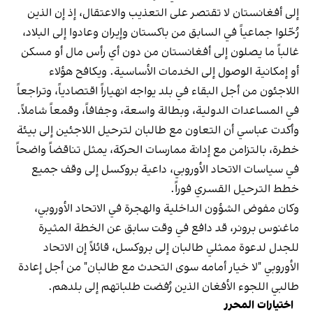
إلى أفغانستان لا تقتصر على التعذيب والاعتقال، إذ إن الذين
رُحّلوا جماعياً في السابق من باكستان وإيران وعادوا إلى البلاد،
غالباً ما يصلون إلى أفغانستان من دون أي رأس مال أو مسكن
أو إمكانية الوصول إلى الخدمات الأساسية. ويكافح هؤلاء
اللاجئون من أجل البقاء في بلد يواجه انهياراً اقتصادياً، وتراجعاً
في المساعدات الدولية، وبطالة واسعة، وجفافاً، وقمعاً شاملاً.
وأكدت عباسي أن التعاون مع طالبان لترحيل اللاجئين إلى بيئة
خطرة، بالتزامن مع إدانة ممارسات الحركة، يمثل تناقضاً واضحاً
في سياسات الاتحاد الأوروبي، داعية بروكسل إلى وقف جميع
خطط الترحيل القسري فوراً.
وكان مفوض الشؤون الداخلية والهجرة في الاتحاد الأوروبي،
ماغنوس برونر، قد دافع في وقت سابق عن الخطة المثيرة
للجدل لدعوة ممثلي طالبان إلى بروكسل، قائلاً إن الاتحاد
الأوروبي "لا خيار أمامه سوى التحدث مع طالبان" من أجل إعادة
طالبي اللجوء الأفغان الذين رُفضت طلباتهم إلى بلدهم.
اختيارات المحرر