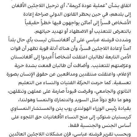
اتفاق بشأن "عملية عودة كريمة"، أي ترحيل اللاجئين الأفغان
إلى بلدهم، في حين يحظر القانون الدولي صراحة إعادة
الأشخاص قسراً إلى أماكن يواجهون فيها خطراً حقيقياً
بالتعرض للتعذيب أو الاضطهاد أو تهديد حياتهم.
وشددت فرشته عباسي على أن أفغانستان ليست بأي حال بلداً
آمناً لإعادة اللاجئين قسراً، وأن هناك أدلة قوية تظهر أن قوات
الأمن التابعة لطالبان اعتقلت أشخاصاً أُعيدوا إلى أفغانستان
وعرّضتهم للتعذيب. وأضافت أن طالبان قمعت بشدة حرية
الإعلام، واعتقلت منتقدين ومدافعين عن حقوق الإنسان بصورة
تعسفية. كما حرمت الحركة الفتيات والنساء من التعليم
الثانوي والجامعي، وفرضت قيوداً صارمة على عملهن وتنقلهن،
وهو ما دفع دولاً مثل السويد والدنمارك والنمسا وهولندا،
بقيادة رئيس الوزراء الهولندي روب يتن والمستشار النمساوي
كريستيان شتوكر، إلى منح النساء الأفغانيات حق اللجوء على
أساس الجنس والجنسية فقط.
وبحسب تقرير فرشته عباسي، فإن مشكلات اللاجئين العائدين