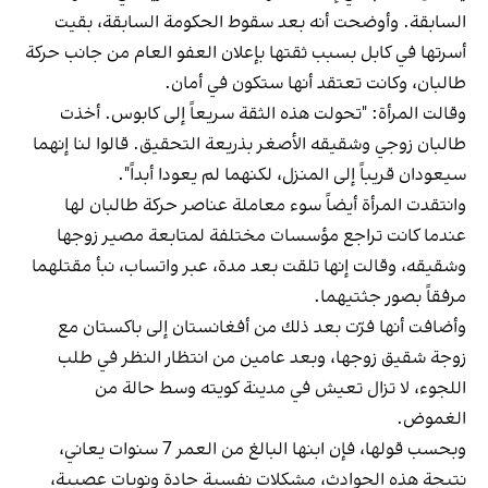
السابقة. وأوضحت أنه بعد سقوط الحكومة السابقة، بقيت
أسرتها في كابل بسبب ثقتها بإعلان العفو العام من جانب حركة
طالبان، وكانت تعتقد أنها ستكون في أمان.
وقالت المرأة: "تحولت هذه الثقة سريعاً إلى كابوس. أخذت
طالبان زوجي وشقيقه الأصغر بذريعة التحقيق. قالوا لنا إنهما
سيعودان قريباً إلى المنزل، لكنهما لم يعودا أبداً".
وانتقدت المرأة أيضاً سوء معاملة عناصر حركة طالبان لها
عندما كانت تراجع مؤسسات مختلفة لمتابعة مصير زوجها
وشقيقه، وقالت إنها تلقت بعد مدة، عبر واتساب، نبأ مقتلهما
مرفقاً بصور جثتيهما.
وأضافت أنها فرّت بعد ذلك من أفغانستان إلى باكستان مع
زوجة شقيق زوجها، وبعد عامين من انتظار النظر في طلب
اللجوء، لا تزال تعيش في مدينة كويته وسط حالة من
الغموض.
وبحسب قولها، فإن ابنها البالغ من العمر 7 سنوات يعاني،
نتيجة هذه الحوادث، مشكلات نفسية حادة ونوبات عصبية،