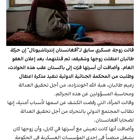
قالت زوجة عسكري سابق لـ"أفغانستان إنترناشيونال" إن حركة
طالبان اعتقلت زوجها وشقيقه، ثم قتلتهما، بعد إعلان العفو
العام. وأضافت أن أسرتها فرّت إلى باكستان عقب هذه الحوادث،
وطلبت من المحكمة الجنائية الدولية تنفيذ مذكرة اعتقال
زعيم طالبان، هبة الله آخوندزاده، من أجل تحقيق العدالة
ومحاسبة المسؤولين عن هذه الجرائم.
وقالت المرأة، التي رفضت الكشف عن اسمها لأسباب أمنية، إنها
تطالب المجتمع الدولي بالتحرك من أجل تحقيق العدالة
لضحايا أفغانستان.
وأضافت أنها كانت تعيش مع أسرتها في كابل، وأن زوجها كان
يشغل منصباً في إحدى المؤسسات العسكرية في الحكومة