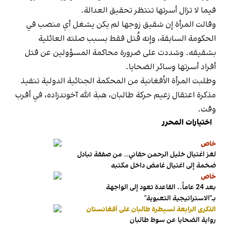
فيما لا تزال أسرتها تنتظر تحقيق العدالة.
وقالت المرأة إن شقيق زوجها لم يكن يشغل أي منصب في
الحكومة السابقة، وإنه قُتل فقط بسبب صلته العائلية
بشقيقه. وشددت على ضرورة محاكمة المسؤولين عن قتل
أفراد أسرتها وسائر الضحايا.
وطلبت المرأة الأفغانية من المحكمة الجنائية الدولية تنفيذ
مذكرة اعتقال زعيم حركة طالبان، هبة الله آخوندزاده، في أقرب
وقت.
اختيارات المحرر
خاص
لغز اغتيال خليل الرحمن حقاني… من صفقة تبادل
ضخمة إلى اغتيال غامض داخل مكتبه
خاص
بعد 24 عاماً.. القاعدة تعود إلى الواجهة
بـ"الاستراتيجية التعبوية"
الذكرى الرابعة لسيطرة طالبان على أفغانستان
رواية الضحايا عن سوط طالبان