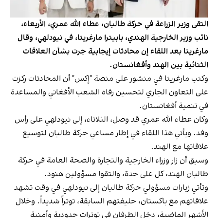
التقى وزير الزراعة في حركة طالبان، عطاء الله عمري، الأربعاء،
نائب وزير الخارجية الهندي، بابيترا مارغريتا، في نيودلهي، وقال
مارغريتا بعد اللقاء إن محادثات إيجابية جرت بشأن العلاقات
الثنائية بين الهند وأفغانستان.
وكتب مارغريتا في منشور على منصة "إكس" أن المحادثات ركزت
على التعاون الجاري لتحسين رفاه الشعب الأفغاني والمساعدة
في تنمية أفغانستان.
وكان عطاء الله عمري قد وصل، الثلاثاء، إلى نيودلهي على رأس
وفد. ويأتي هذا اللقاء في إطار مساعي حركة طالبان لتوسيع
علاقاتها مع الهند.
وسبق أن زار وزراء الخارجية والتجارة والصحة العامة في حركة
طالبان الهند، كل على حدة، والتقوا مسؤولين هنود.
وتأتي زيارات مسؤولي حركة طالبان إلى نيودلهي في وقت تشهد
علاقاتهم مع باكستان، حليفتهم السابقة، توتراً شديداً. وخلال
الأشهر الماضية، دخل الطرفان في توترات حدودية وأمنية