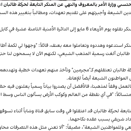
بي وزارة الأمر بالمعروف والنهي عن المنكر التابعة لحركة طالبان اع
الدين الشيعة وأجبرتهم على تقديم تعهدات، ومطالباً بتغيير هذه ال
وأوضح أن محتسبي وزارة الأمر بالمعروف والنهي عن المنكر نقلوه يوم الأربعاء 6 مايو
كر استدعوه وهددوه وتعاملوا معه بعنف، قائلاً: "وجهوا لي لكمة أطا
طالبان ألغت رسمية المذهب الشيعي، لكنهم الآن لا يسمحون لنا حتى
حركة طالبان تعتقلهم كـ"مجرمين" وتأخذ منهم تعهدات خطية وتهددهم
المواطنون الشيعة أيضاً للإهانة.
بالعمل وفقاً لمذهبنا، فالأفضل أن يصدروا بياناً رسمياً يعلنون فيه 
 متسائلاً: "في أي نقطة من العالم وكوكب الأرض يسألون الناس وسط ا
لتابعة لحركة طالبان قد اعتقلوا في وقت سابق فتاة وشاباً أثناء تس
 داد شريفي بسبب عقده نكاحهما.
ي وللمواطنين الشيعة"، مضيفاً: "ألا تعني مثل هذه التصرفات محاو