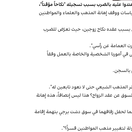
تدوا عليه بالضرب بسبب تسجيله "نكاحاً مؤقتاً"،
سياسات ووقف إهانة المذهب والعلماء والمواطنين
 إلى الدائرة الأمنية الثامنة عشرة في كابل بسبب عقده نكاح زوجين، حيث تعرّض للضرب
رت العمامة عن رأسي".
 في أمورنا الشخصية والخاصة بالعمل وفقاً
 بالسجن.
حظر المذهب الشيعي حتى لا نعود تابعين له".
لسوق عن عقد الزواج؟ هذا ليس إنصافاً، هذه إهانة
وقهما لحفل زفافهما في سوق دشت برجي بتهمة إقامة
لة لتغيير مذهب المواطنين قسراً؟".