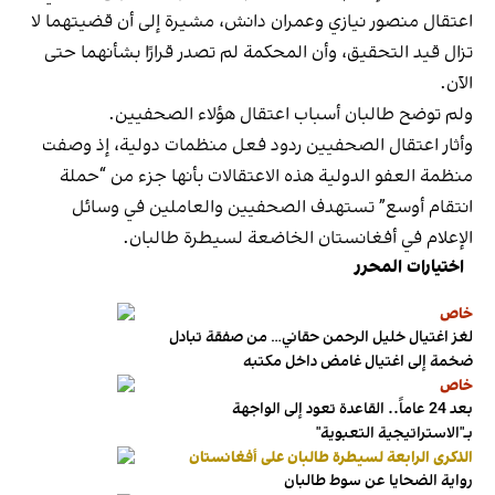
اعتقال منصور نيازي وعمران دانش، مشيرة إلى أن قضيتهما لا
تزال قيد التحقيق، وأن المحكمة لم تصدر قرارًا بشأنهما حتى
الآن.
ولم توضح طالبان أسباب اعتقال هؤلاء الصحفيين.
وأثار اعتقال الصحفيين ردود فعل منظمات دولية، إذ وصفت
منظمة العفو الدولیة هذه الاعتقالات بأنها جزء من “حملة
انتقام أوسع” تستهدف الصحفيين والعاملين في وسائل
الإعلام في أفغانستان الخاضعة لسيطرة طالبان.
اختيارات المحرر
خاص
لغز اغتيال خليل الرحمن حقاني… من صفقة تبادل
ضخمة إلى اغتيال غامض داخل مكتبه
خاص
بعد 24 عاماً.. القاعدة تعود إلى الواجهة
بـ"الاستراتيجية التعبوية"
الذكرى الرابعة لسيطرة طالبان على أفغانستان
رواية الضحايا عن سوط طالبان