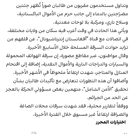
وتداول مستخدمون مقربون من طالبان صوراً تُظهر جثتين
مضرّجتين بالدماء إلى جانب حزم من الأموال الباكستانية،
وسلاح ناري، ومركبة بلا لوحات معدنية.
ويأتي هذا الحادث في وقت أعرب فيه سكان من ولايات مختلفة،
في اتصالات مع قناة “أفغانستان إنترناشيونال”، عن قلقهم من
تزايد حوادث السرقة المسلحة خلال الأسابيع الأخيرة.
وقال مواطنون، عبر مقاطع مصورة، إن سرقة الهواتف المحمولة
والسيارات والدراجات النارية والأموال النقدية، إضافة إلى اقتحام
المنازل والمتاجر، شهدت ارتفاعاً ملحوظاً في الأشهر الأخيرة.
وأضافوا أن هذه التطورات تتعارض مع تأكيدات طالبان بشأن
تحقيق “الأمن الشامل”، متهمين بعض مسؤولي الحركة بالعجز
عن الحد من الجرائم.
ووفقاً لتقارير محلية، فقد شهدت سرقات محلات الصاغة
والصرافة ارتفاعاً غير مسبوق خلال الفترة الأخيرة.
اختيارات المحرر