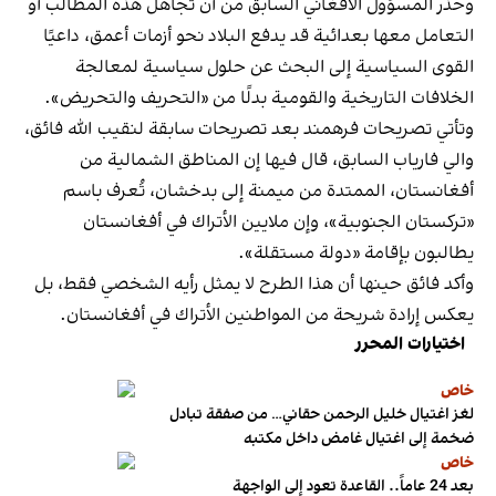
وحذر المسؤول الأفغاني السابق من أن تجاهل هذه المطالب أو
التعامل معها بعدائية قد يدفع البلاد نحو أزمات أعمق، داعيًا
القوى السياسية إلى البحث عن حلول سياسية لمعالجة
الخلافات التاريخية والقومية بدلًا من «التحريف والتحريض».
وتأتي تصريحات فرهمند بعد تصريحات سابقة لنقيب الله فائق،
والي فارياب السابق، قال فيها إن المناطق الشمالية من
أفغانستان، الممتدة من ميمنة إلى بدخشان، تُعرف باسم
«تركستان الجنوبية»، وإن ملايين الأتراك في أفغانستان
يطالبون بإقامة «دولة مستقلة».
وأكد فائق حينها أن هذا الطرح لا يمثل رأيه الشخصي فقط، بل
يعكس إرادة شريحة من المواطنين الأتراك في أفغانستان.
اختيارات المحرر
خاص
لغز اغتيال خليل الرحمن حقاني… من صفقة تبادل
ضخمة إلى اغتيال غامض داخل مكتبه
خاص
بعد 24 عاماً.. القاعدة تعود إلى الواجهة