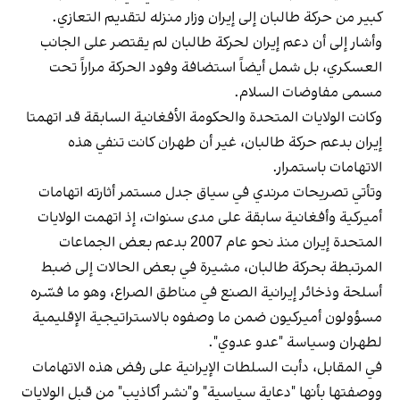
كبير من حركة طالبان إلى إيران وزار منزله لتقديم التعازي.
وأشار إلى أن دعم إيران لحركة طالبان لم يقتصر على الجانب
العسكري، بل شمل أيضاً استضافة وفود الحركة مراراً تحت
مسمى مفاوضات السلام.
وكانت الولايات المتحدة والحكومة الأفغانية السابقة قد اتهمتا
إيران بدعم حركة طالبان، غير أن طهران كانت تنفي هذه
الاتهامات باستمرار.
وتأتي تصريحات مرندي في سياق جدل مستمر أثارته اتهامات
أميركية وأفغانية سابقة على مدى سنوات، إذ اتهمت الولايات
المتحدة إيران منذ نحو عام 2007 بدعم بعض الجماعات
المرتبطة بحركة طالبان، مشيرة في بعض الحالات إلى ضبط
أسلحة وذخائر إيرانية الصنع في مناطق الصراع، وهو ما فسّره
مسؤولون أميركيون ضمن ما وصفوه بالاستراتيجية الإقليمية
لطهران وسياسة "عدو عدوي".
في المقابل، دأبت السلطات الإيرانية على رفض هذه الاتهامات
ووصفتها بأنها "دعاية سياسية" و"نشر أكاذيب" من قبل الولايات