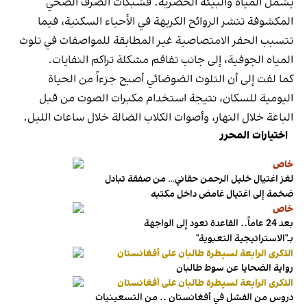
يشمل المياه والبيئة الحضرية. فشبكات الصرف الصحي
المكشوفة تنشر الروائح الكريهة في الأحياء السكنية، فيما
تتسبب الحفر الامتصاصية غير المطابقة للمواصفات في تلوث
المياه الجوفية، إلى جانب تفاقم مشكلة تراكم النفايات.
كما لفت إلى أن التلوث الضوضائي أصبح جزءاً من الحياة
اليومية للسكان، نتيجة استخدام مكبرات الصوت من قبل
الباعة خلال النهار، وأصوات الكلاب الضالة خلال ساعات الليل.
اختيارات المحرر
خاص
لغز اغتيال خليل الرحمن حقاني… من صفقة تبادل
ضخمة إلى اغتيال غامض داخل مكتبه
خاص
بعد 24 عاماً.. القاعدة تعود إلى الواجهة
بـ"الاستراتيجية التعبوية"
الذكرى الرابعة لسيطرة طالبان على أفغانستان
رواية الضحايا عن سوط طالبان
الذكرى الرابعة لسيطرة طالبان على أفغانستان
دروس من الفشل في أفغانستان .. من التسعينيات