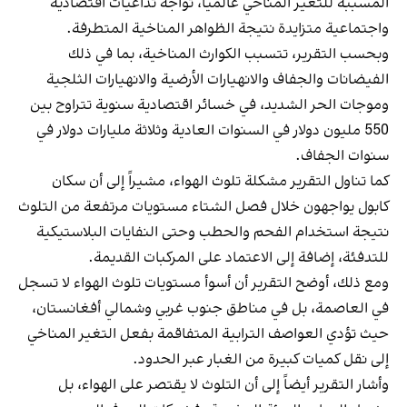
المسببة للتغير المناخي عالمياً، تواجه تداعيات اقتصادية
واجتماعية متزايدة نتيجة الظواهر المناخية المتطرفة.
وبحسب التقرير، تتسبب الكوارث المناخية، بما في ذلك
الفيضانات والجفاف والانهيارات الأرضية والانهيارات الثلجية
وموجات الحر الشديد، في خسائر اقتصادية سنوية تتراوح بين
550 مليون دولار في السنوات العادية وثلاثة مليارات دولار في
سنوات الجفاف.
كما تناول التقرير مشكلة تلوث الهواء، مشيراً إلى أن سكان
كابول يواجهون خلال فصل الشتاء مستويات مرتفعة من التلوث
نتيجة استخدام الفحم والحطب وحتى النفايات البلاستيكية
للتدفئة، إضافة إلى الاعتماد على المركبات القديمة.
ومع ذلك، أوضح التقرير أن أسوأ مستويات تلوث الهواء لا تسجل
في العاصمة، بل في مناطق جنوب غربي وشمالي أفغانستان،
حيث تؤدي العواصف الترابية المتفاقمة بفعل التغير المناخي
إلى نقل كميات كبيرة من الغبار عبر الحدود.
وأشار التقرير أيضاً إلى أن التلوث لا يقتصر على الهواء، بل