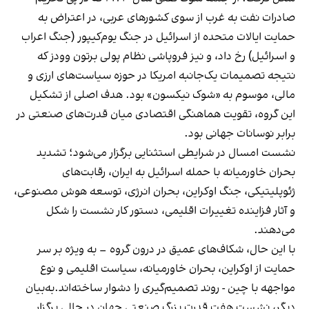
صادرات نفت به غرب از سوی کشورهای عربی، در اعتراض به
حمایت ایالات متحده از اسرائیل در جنگ یوم‌کیپور (جنگ اعراب
و اسرائیل) رخ داد، و نیز فروپاشی نظام پولی برتون وودز که
نتیجه تصمیمات یک‌جانبه امریکا در حوزه سیاست‌های ارزی و
مالی، موسوم به «شوک نیکسون» بود. هدف اصلی از تشکیل
این گروه، تقویت هماهنگی اقتصادی میان قدرت‌های صنعتی در
برابر نوسانات جهانی بود.
نشست امسال در شرایطی استثنایی برگزار می‌شود؛ تشدید
بحران خاورمیانه با حمله اسرائیل به ایران، رقابت‌های
ژئوپلیتیکی، جنگ اوکراین، بحران انرژی، توسعه هوش مصنوعی،
و آثار فزاینده تغییرات اقلیمی، دستور کار نشست را شکل
می‌دهند.
با این حال، شکاف‌های عمیق در درون گروه – به ویژه بر سر
حمایت از اوکراین، بحران خاورمیانه، سیاست اقلیمی و نوع
مواجهه با چین - روند تصمیم‌گیری را دشوار ساخته‌اند.به‌بیان
دیگر، نشست هفت قدرت بزرگ صنعتی جهان در حالی برگزار