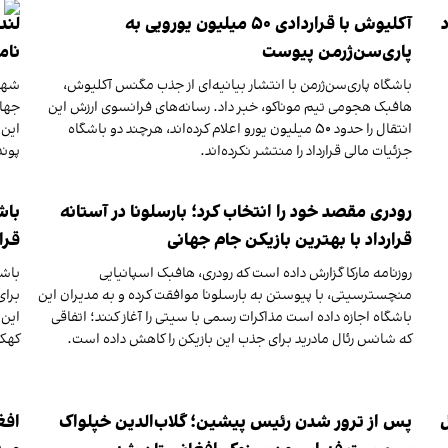
آکلیوش با قراردادی ۵۰ میلیون یورویی به
پاری‌سن‌ژرمن پیوست
نام
باشگاه پاری‌سن‌ژرمن با انتشار بیانیه‌ای از جذب مگنس آکلیوش،
شهر 
هافبک هجومی تیم موناکو، خبر داد. رسانه‌های فرانسوی ارزش این
انتقال را حدود ۵۰ میلیون یورو اعلام کرده‌اند، هرچند دو باشگاه
جزئیات مالی قرارداد را منتشر نکرده‌اند.
پوند
رودری مقصد خود را انتخاب کرد؛ بارسلونا در آستانه
قرارداد با بهترین بازیکن جام جهانی
قرا
روزنامه مارکا گزارش داده است که رودری، هافبک اسپانیایی
باشگ
منچسترسیتی، با پیوستن به بارسلونا موافقت کرده و به مدیران این
برای
باشگاه اجازه داده است مذاکرات رسمی با سیتی را آغاز کنند؛ اتفاقی
که شانس رئال مادرید برای جذب این بازیکن را کاهش داده است.
کهک
 با رئال
پس از ترور شدن رئیس پیشین؛ گلاب‌الدین خپلواک
افغ