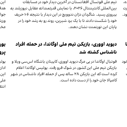
ه،
تیم ملی فوتسال افغانستان در آخرین دیدار خود در مسابقات
این 
رت
بین‌المللی کانتیننتال ۲۰۲۶، با نمایش قدرتمندانه مقابل نیوزیلند به
هدف 
د.
پیروزی رسید. شاگردان دژان ددوویچ در این دیدار با نتیجه ۶-۱ حریف
جوان
خود را شکست دادند تا با یک برد شیرین، روند رو به رشد خود را در
ورزش
پایان این تورنمنت نشان دهند.
مختل
دیوید اووری، بازیکن تیم ملی اوگاندا، در حمله افراد
یور
ناشناس کشته شد
پرو
ود
فوتبال اوگاندا در پی مرگ دیوید اووری، کاپیتان باشگاه اس‌سی ویلا و
پولی
بازیکن تیم ملی این کشور، در شوک فرو رفت. پولیس اوگاندا اعلام
ادار
کرده است که این بازیکن ۲۸ ساله پس از حمله افراد ناشناس در شهر
این 
کامپالا جان خود را از دست داده است.
ملی 
انتق