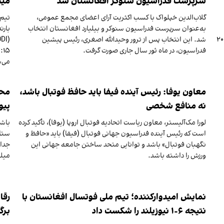
سرپرست فدراسیون سنوکر افغانستان شد
مید
گلاب‌الدین خپلواک با کسب اکثریت آرای اعضای مجمع عمومی،
تیم 
به‌عنوان سرپرست فدراسیون سنوکر و بیلیارد افغانستان انتخاب
بارن
دید وینیسیوس تا ۳۰ جون ۲۰۳۲
شد. این انتخاب پس از ترور وحیدالله اصغری، رئیس پیشین
فدراسیون، در ماه ثور سال جاری صورت گرفت.
می‌
معاون یوفا: رئیس آینده فیفا باید حافظ فوتبال باشد،
محم
نه منافع شخصی
پی
لورا مک‌آلیستر، معاون ریاست اتحادیه فوتبال اروپا (یوفا)، تأکید کرده
باشگ
است که رئیس آینده فدراسیون جهانی فوتبال (فیفا) باید «حافظ و
نگهبان فوتبال» باشد و توانایی متحد ساختن جامعه جهانی این
ورزش را داشته باشد.
میلی
نمایش امیدوارکننده؛ تیم ملی فوتسال افغانستان با
نتیجه ۶-۱ نیوزیلند را شکست داد
برگ