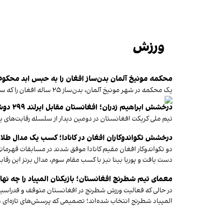
ورزش
محکمه مونیخ آلمان بدن‌ساز افغان را به حبس ابد محکوم
یک محکمه در شهر مونیخ آلمان، بدن‌ساز ۲۵ ساله افغان را که سال گذشته با موتر خود به میان تجمع اعتراضی اعضای اتحادیه‌های کارگری رانده و باعث کشته شدن دو نفر شده بود، به حبس ابد محکوم کرد.
درخشش ابراهیم زدران؛ افغانستان مقابل ایرلند ۲۹۹ دوش به دست آورد
تیم ملی کریکت افغانستان در دومین دیدار از سلسله رقابت‌های یک‌روزه بین‌المللی (ODI) برابر ایرلند، در وقت نخست این دیدار، ۲۹۹ دوش به دست آو
درخشش تکواندوکاران افغان در کانادا؛ کسب یک مدال طلا و
دو تکواندوکار افغان مقیم کانادا موفق شدند در مسابقات قهرمانی 
دست یافت و پوریا بینا نیز با کسب مقام سوم، مدال برنز این رقابت
معمای تیم شطرنج افغانستان؛ بازیکنان المپیاد را چه نه
در حالی که فعالیت ورزش شطرنج در افغانستان متوقف و فدراسی
المپیاد شطرنج انتخاب شده‌اند؛ تصمیمی که پرسش‌های تازه‌ای در