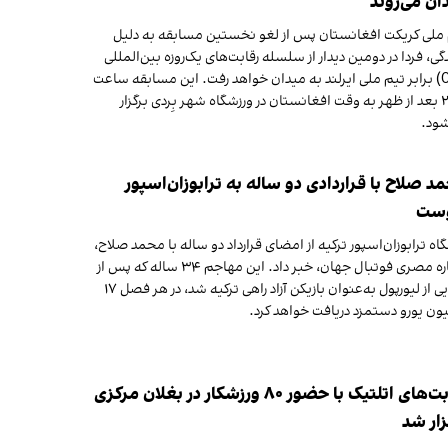
ان می‌روند
ملی کریکت افغانستان پس از لغو نخستین مسابقه به دلیل
دگی، فردا در دومین دیدار از سلسله رقابت‌های یک‌روزه بین‌المللی
(ODI) برابر تیم ملی ایرلند به میدان خواهد رفت. این مسابقه ساعت
۲:۱۵ بعد از ظهر به وقت افغانستان در ورزشگاه شهر بِردی برگزار
شود.
د صلاح با قراردادی دو ساله به ترابوزان‌اسپور
وست
اه ترابوزان‌اسپور ترکیه از امضای قرارداد دو ساله با محمد صلاح،
ستاره مصری فوتبال جهان، خبر داد. این مهاجم ۳۴ ساله که پس از
جدایی از لیورپول به‌عنوان بازیکن آزاد راهی ترکیه شد، در هر فصل ۱۷
ون یورو دستمزد دریافت خواهد کرد.
رقابت‌های اتلتیک با حضور ۸۰ ورزشکار در بغلان مرکزی
زار شد