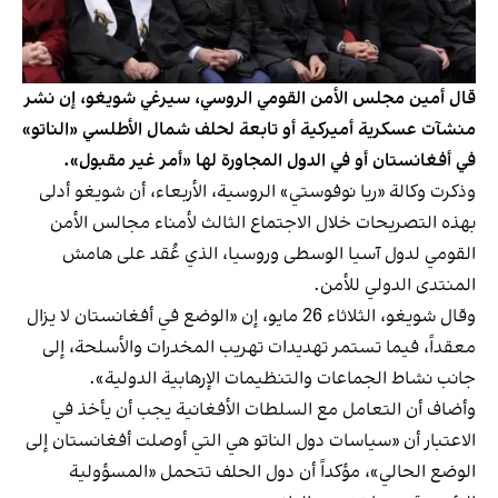
قال أمين مجلس الأمن القومي الروسي، سيرغي شويغو، إن نشر
منشآت عسكرية أميركية أو تابعة لحلف شمال الأطلسي «الناتو»
في أفغانستان أو في الدول المجاورة لها «أمر غير مقبول».
وذكرت وكالة «ريا نوفوستي» الروسية، الأربعاء، أن شويغو أدلى
بهذه التصريحات خلال الاجتماع الثالث لأمناء مجالس الأمن
القومي لدول آسيا الوسطى وروسيا، الذي عُقد على هامش
المنتدى الدولي للأمن.
وقال شويغو، الثلاثاء 26 مايو، إن «الوضع في أفغانستان لا يزال
معقداً، فيما تستمر تهديدات تهريب المخدرات والأسلحة، إلى
جانب نشاط الجماعات والتنظيمات الإرهابية الدولية».
وأضاف أن التعامل مع السلطات الأفغانية يجب أن يأخذ في
الاعتبار أن «سياسات دول الناتو هي التي أوصلت أفغانستان إلى
الوضع الحالي»، مؤكداً أن دول الحلف تتحمل «المسؤولية