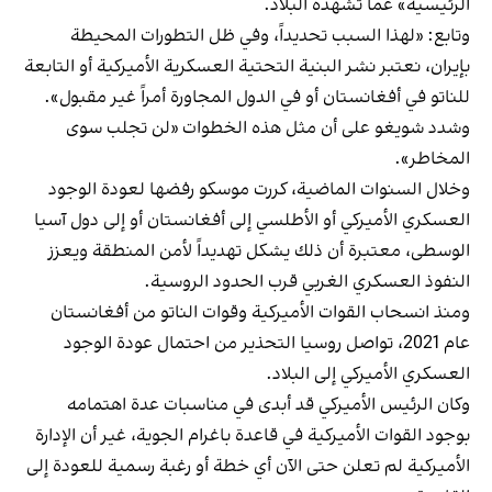
الرئيسية» عما تشهده البلاد.
وتابع: «لهذا السبب تحديداً، وفي ظل التطورات المحيطة
بإيران، نعتبر نشر البنية التحتية العسكرية الأميركية أو التابعة
للناتو في أفغانستان أو في الدول المجاورة أمراً غير مقبول».
وشدد شويغو على أن مثل هذه الخطوات «لن تجلب سوى
المخاطر».
وخلال السنوات الماضية، كررت موسكو رفضها لعودة الوجود
العسكري الأميركي أو الأطلسي إلى أفغانستان أو إلى دول آسيا
الوسطى، معتبرة أن ذلك يشكل تهديداً لأمن المنطقة ويعزز
النفوذ العسكري الغربي قرب الحدود الروسية.
ومنذ انسحاب القوات الأميركية وقوات الناتو من أفغانستان
عام 2021، تواصل روسيا التحذير من احتمال عودة الوجود
العسكري الأميركي إلى البلاد.
وكان الرئيس الأميركي قد أبدى في مناسبات عدة اهتمامه
بوجود القوات الأميركية في قاعدة باغرام الجوية، غير أن الإدارة
الأميركية لم تعلن حتى الآن أي خطة أو رغبة رسمية للعودة إلى