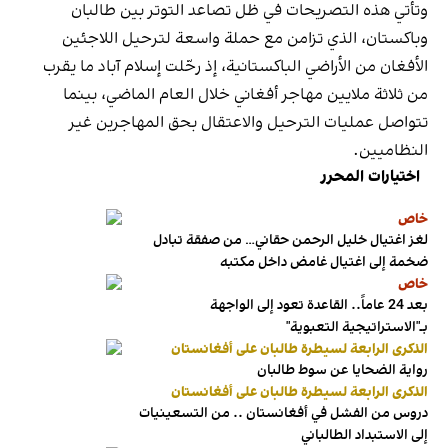
وتأتي هذه التصريحات في ظل تصاعد التوتر بين طالبان
وباكستان، الذي تزامن مع حملة واسعة لترحيل اللاجئين
الأفغان من الأراضي الباكستانية، إذ رحّلت إسلام آباد ما يقرب
من ثلاثة ملايين مهاجر أفغاني خلال العام الماضي، بينما
تتواصل عمليات الترحيل والاعتقال بحق المهاجرين غير
النظاميين.
اختيارات المحرر
خاص
لغز اغتيال خليل الرحمن حقاني… من صفقة تبادل
ضخمة إلى اغتيال غامض داخل مكتبه
خاص
بعد 24 عاماً.. القاعدة تعود إلى الواجهة
بـ"الاستراتيجية التعبوية"
الذكرى الرابعة لسيطرة طالبان على أفغانستان
رواية الضحايا عن سوط طالبان
الذكرى الرابعة لسيطرة طالبان على أفغانستان
دروس من الفشل في أفغانستان .. من التسعينيات
إلى الاستبداد الطالباني