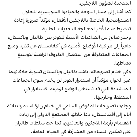
المتحدة لشؤون اللاجئين.
كما أشار إلى مسار الدوحة والمبادرة السويسرية للحلول
الاستراتيجية الخاصة باللاجئين الأفغان، مؤكداً ضرورة إعادة
تنشيط هذه الأطر لمعالجة التحديات الحالية.
وحذر صالح من التداعيات الأمنية للتوتر بين طالبان وباكستان،
داعياً إلى مراقبة الأوضاع الأمنية في أفغانستان عن كثب، ومنع
الجماعات المتطرفة من استغلال الظروف الراهنة لتوسيع
نشاطها.
وفي ختام تصريحاته، ناشد طالبان وباكستان تسوية خلافاتهما
عبر الحوار، مؤكداً أن استمرار التوتر لن يخدم سوى الجماعات
المتشددة التي قد تستغل الوضع لزعزعة الاستقرار في
المنطقة وخارجها.
وجاءت تصريحات المفوض السامي في ختام زيارة استمرت ثلاثة
أيام إلى أفغانستان، دعا خلالها المجتمع الدولي إلى زيادة
الاهتمام بأزمة اللاجئين والعائدين، كما حث سلطات طالبان
على تمكين النساء من المشاركة في الحياة العامة.