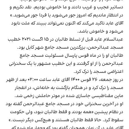
دساتیر عجیب و غریب دادند و ما خاموش بودیم. نقد نکریم و
در انتظار ماندیم که امروز جور می‌شوید یا فردا جور می‌شوید.»
آقای عابد تاکید می‌کند که اکنون نمی‌تواند ببیند که ملت نابود
می‌شود و خاموش باشد.
عبدالسلام عابد قبل از تسلط طالبان در ۱۵ اگست ۲۰۲۱ خطیب
مسجد عبدالرحمن، بزرگترین مسجد جامع شهر کابل بود.
طالبان او را در ماه قوس پارسال مسئولیت مسجد جامع
عبدالرحمن را از او گرفتند و این خطیب مشهور با یک سخنرانی
اعتراضی مسجد را ترک کرد.
در روز جمعه، ۲۶ قوس ۱۴۰۰ آقای عابد ساعت ۰۲:۰۰ بعد از ظهر
مسجد را ترک کرد و در هنگام بازگشت به خانه‌اش، در انفجار
ماین مقناطیسی جاسازی شده در موتر حاملش زخمی شد.
او در آخرین سخنرانی خود در مسجد جامع عبدالرحمن گفته بود
در نظام پیشین «همه بودند و فقط طالبان نبود، ولی حکومت
سقوط کرد. حالا فقط طالبان هستند و هیچ‌کس دیگر نیست.»
آقای عابد در آن زمان همچنان گفته بود که «چهار ماه شده که