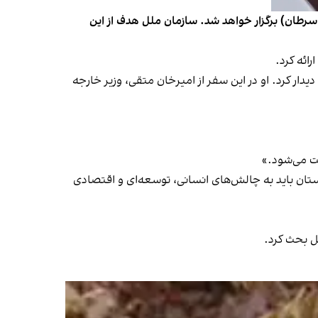
زمان ملل اعلام کرد که نشست سوم دوحه با حضور نمایندگان ویژه کشورها برای افغانستان در ۳۰ جون و اول جولای ( ۱۰ و ۱۱ سرطان) برگزار خواهد شد. سازمان ملل هدف از این
ائه کرد.
مقامات طالبان و برخی چهره‌های افغان از جمله حامد کرزی، رئیس‌جمهور پیشین افغانستان در کابل از ۱۸ الی ۲۱ می دیدار کرد. او در این سفر از امیرخان متقی، وزیر خارجه
عت می‌شود.»
ستان باید به چالش‌های انسانی، توسعه‌ای و اقتصادی
ل بحث کرد.