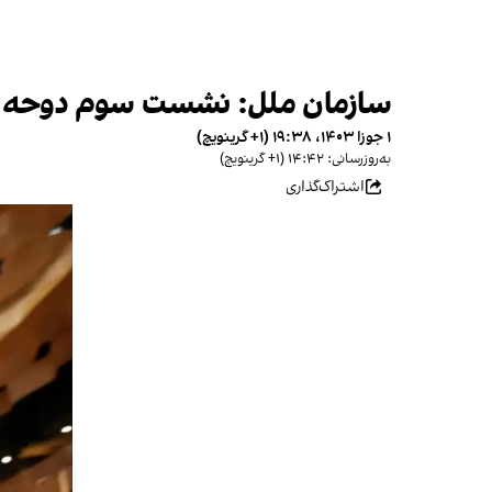
سازمان ملل: نشست سوم دوحه درباره افغانستا
۱ جوزا ۱۴۰۳، ۱۹:۳۸ (‎+۱ گرینویچ)
به‌روزرسانی: ۱۴:۴۲ (‎+۱ گرینویچ)
اشتراک‌گذاری