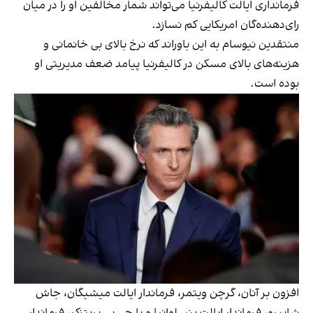
فرمانداری ایالت کالیفرنیا می‌تواند شمار مخالفین او را در میان
رای‌دهنده‌گان امریکایی کم نسازد.
منتقدین نیوسام به این باوراند که نرخ بالای بی خانمانی و
هزینه‌های بالای مسکن در کالیفرنیا پیامد ضعف مدیریتی او
بوده است.
افزون بر آنان، گرچن ویتمر، فرماندار ایالت میشیگان، جاش
شاپیرو، فرماندار ایالت پنسلوانیا و یا جی بی پریتزکر، فرماندار