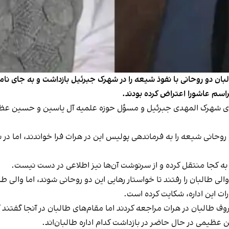
بان دو روحانی با نفوذ شیعه را در شهرک جبرئیل بازداشت و به جای نا
سم عاشورا اعتراض کرده بودند.
ای شهرک المهدی جبرئیل و مسؤل حوزه علمیه آل یاسین و حسین عظی
بان عصر روز شنبه، ۱۲ عقرب، این دو روحانی شیعه را به فرماندهی پولیس این در هرات فرا خوان
 به کجا منتقل کرده و از سرنوشت آن‌ها نیز اطلاعی در دست نیست.
لی طالبان را رفتند تا خواستار رهایی این دو روحانی شوند، اما والی طال
 این اداره، شکایت کرده است.
وف طالبان در هرات مراجعه کردند اما مقام‌های طالبان در آنجا گفتند ک
یمی در حال حاضر در بازداشت کدام اداره طالبان‌اند.