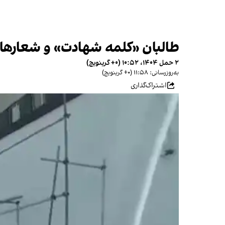
طالبان «کلمه شهادت» و شعارهای ضد
۲ حمل ۱۴۰۴، ۱۰:۵۲ (‎+۰ گرینویچ)
به‌روزرسانی: ۱۱:۵۸ (‎+۰ گرینویچ)
اشتراک‌گذاری