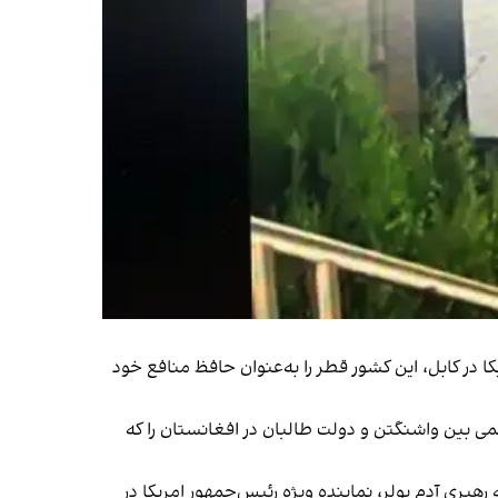
سته شدن سفارت امریکا در کابل، این کشور قطر را به‌عنوان حافظ منافع خود
سمی بین واشنگتن و دولت طالبان در افغانستان را که
، برای اولین بار یک هیئت دیپلوماتیک به رهبری آدم بولر، نماینده ویژه رئیس‌جمهور امریکا در