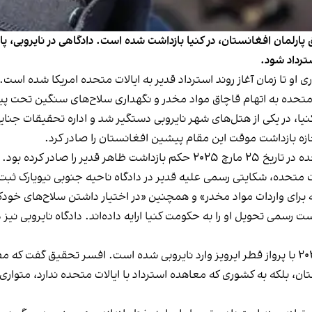
پارلمان افغانستان، در کنیا بازداشت شده است. دادگاهی در نایروبی، پای
سترداد شود.
او تا زمان آغاز روند استرداد قدیر به ایالات متحده امریکا شده است.
متحده به اتهام قاچاق مواد مخدر و نگهداری سلاح‌های سنگین تحت پیگر
 از ورود به کنیا، در یکی از هتل‌های شهر نایروبی دستگیر شد و اداره تحقیقات 
زه بازداشت موقت این مقام پیشین افغانستان را صادر کرد.
دادستانی کنیا اعلام کرده است که دادگاهی در ایالات متحده در تاریخ ۲۵ مارچ ۰۲۵
لات متحده، شکایتی رسمی علیه قدیر در دادگاه ناحیه جنوبی نیویارک ثب
 برای واردات مواد مخدر» و همچنین «در اختیار داشتن سلاح‌های خودکا
بر اساس اظهارات دادستان نایروبی، قدیر در ۱۴ اپریل ۲۰۲۵ با پرواز قطر ایرویز وارد نایروبی ش
ستان، بلکه به کشوری که معاهده استرداد با ایالات متحده ندارد، متوا