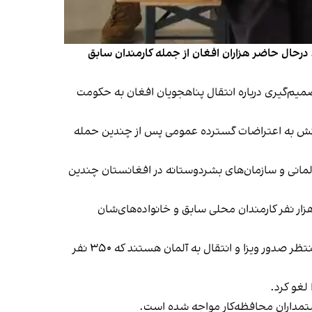
. درحال حاضر هزاران افغان از جمله کارمندان سابق
صمیم‌گیری‌ درباره انتقال پناهجویان افغان به حکومت
واکنش به اعتراضات گسترده عمومی پس از چندین حمله
ارمندان محلی سابق نهادهای آلمانی و سازمان‌های بشردوستانه در افغانستان چندین
ت خارجه این کشور گفته است که در مجموع ۳۶ هزار نفر از طریق این برنامه‌‌ها وارد آلمان شده‌اند که از این میان بیش از ۲۰ هزار نفر کارمندان محلی سابق و خانواده‌های‌شان
آمار نشان می‌دهد که حدود دو هزار و ۶۰۰ نفر از سوی اداره فدرال مهاجرت و پناهندگی آلمان پذیرش دریافت کرده و هم اکنون منتظر صدور ویزا و انتقال به آلمان هستند که ۳۵۰ نفر
 لغو کرد.
یاستمداران محافظه‌کار مواجه شده است.