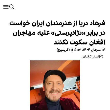
فرهاد دریا از هنرمندان ایران خواست
در برابر «نژادپرستی» علیه مهاجران
افغان سکوت نکنند
۱۴ سرطان ۱۴۰۴، ۱۶:۱۷ (‎+۱ گرینویچ)
اشتراک‌گذاری