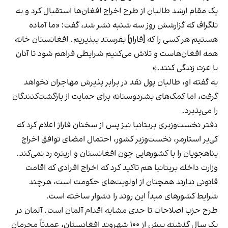
یک مقام ارشد طالبان از طرح اخراج افغان‌ها استقبال کرد و به
تلگراف که گزارشش روز سه شنبه نشر شد، گفت: «ما آماده
هستیم هر کسی را که [فاراژ] بفرستد بپذیریم. افغانستان خانه
همه افغان‌هاست و تلاش می‌کنیم شرایطی فراهم شود تا آنان
با عزت زندگی کنند.»
به گفته او، طالبان پول نقد در برابر پذیرش مهاجران نخواهد
گرفت، اما کمک‌های بشردوستانه برای حمایت از بازگشت‌کنندگان
را می‌پذیرد.
دفتر نخست‌وزیری بریتانیا نیز پس از سخنان فاراژ اعلام کرد که
کی‌یر استارمر، نخست‌وزیر کشور، احتمال امضای توافق اخراج
پناهجویان را با کشورهایی چون افغانستان و اریتره رد نمی‌کند.
وزارت داخله بریتانیا هم تاکید کرد که اخراج افرادی که اقامت
قانونی ندارند همچنان از اولویت‌های حکومت است، هرچند
شرایط کشورهای مبدأ این روند را دشوار ساخته است.
طرح حزب اصلاحات تا حدی مشابه اقدام آلمان است. آلمان در
یک سال گذشته بیش از ۱۰۰ شهروند افغانستان، عمدتاً مجرمان