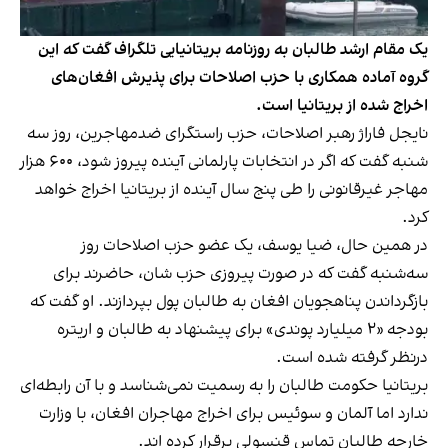
یک مقام ارشد طالبان به روزنامه بریتانیایی تلگراف گفت که این
گروه آماده همکاری با حزب اصلاحات برای پذیرش افغان‌های
اخراج شده از بریتانیا است.
نایجل فاراژ رهبر اصلاحات، حزب راستگرای ضدمهاجرین، روز سه
شنبه گفت که اگر در انتخابات پارلمانی آینده پیروز شود، ۶۰۰ هزار
مهاجر غیرقانونی را طی پنج سال آینده از بریتانیا اخراج خواهد
کرد.
در همین حال، ضیا یوسف، یک عضو حزب اصلاحات روز
سه‌شنبه گفت که در صورت پیروزی حزب شان، حاضرند برای
بازگرداندن پناهجویان افغان به طالبان پول بپردازند. او گفت که
بودجه «۲ میلیارد پوندی» برای پیشنهاد به طالبان و اریتره
درنظر گرفته شده است.
بریتانیا حکومت طالبان را به رسمیت نمی‌شناسد و با آن رابطه‌ای
ندارد اما آلمان و سوئیس برای اخراج مهاجران افغان، با وزارت
خارجه طالبان تماس قنسولی برقرار کرده اند.