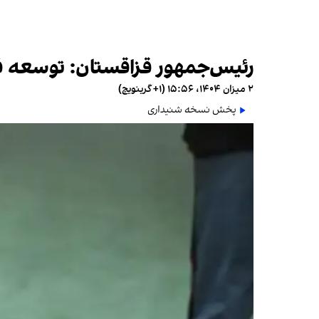
رئیس‌جمهور قزاقستان: توسعه فر
۲ میزان ۱۴۰۴، ۱۵:۵۶ (‎+۱ گرینویچ)
پخش نسخه شنیداری