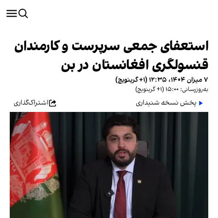
استعفای جمعی سرپرست و کارمندان
قنسولگری افغانستان در بن
۷ میزان ۱۴۰۴، ۱۲:۳۵ (‎+۱ گرینویچ)
به‌روزرسانی: ۱۵:۰۰ (‎+۱ گرینویچ)
پخش نسخه شنیداری
اشتراک‌گذاری