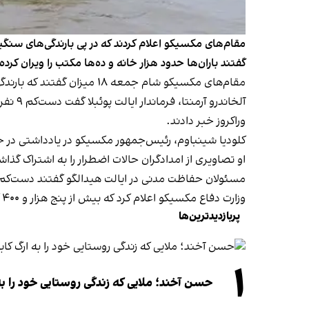
گفتند باران‌ها حدود هزار خانه و ده‌ها مکتب را ویران کرد
مقام‌های مکسیکو شام جمعه ۱۸ میزان گفتند که بارندگی‌های سنگین سبب رانش زمین، قطع برق در برخی شهرها و طغیان رودخانه‌ها شده است.
آلخاند
وراکروز خبر دادند.
کلودیا شینباوم، رئیس‌جمهور مکسیکو در یادداشتی در حس
او تصاویری از امدادگران حالات اضطرار را به اشتراک گذا
مسئولان حفاظت مدنی در ایالت هیدالگو گفتند دست‌کم ۱۶ نفر در این ایالت در اثر بارندگی سنگین جان باخته‌ان
وزارت دفاع مکسیکو اعلام کرد که بیش از پنج هزار و ۴۰۰ کارمند را برای کمک تخلیه و پاکسازی در مناطق آسیب‌دیده مستقر کرده است.
پربازدیدترین‌ها
۱
حسن آخند؛ ملایی که زندگی روستایی خود را به