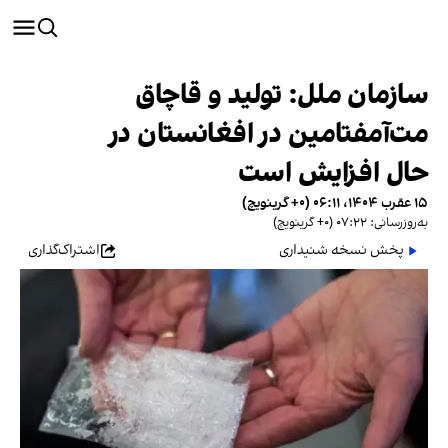
سازمان ملل: تولید و قاچاق
مت‌آمفتامین در افغانستان در
حال افزایش است
۱۵ عقرب ۱۴۰۴، ۰۶:۱۱ (‎+۰ گرینویچ)
به‌روزرسانی: ۰۷:۲۲ (‎+۰ گرینویچ)
پخش نسخه شنیداری
اشتراک‌گذاری