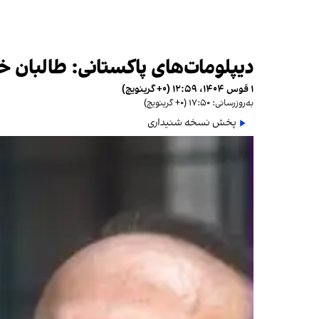
دیپلومات‌های پاکستانی: طالبان خو
۱ قوس ۱۴۰۴، ۱۲:۵۹ (‎+۰ گرینویچ)
به‌روزرسانی: ۱۷:۵۰ (‎+۰ گرینویچ)
پخش نسخه شنیداری