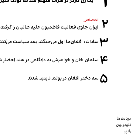
۱
یک زن کارگر در هرات متهم شد که کودک شیرخو
۲
اختصاصی
ایران جلوی فعالیت فاطمیون علیه طالبان را گرفته
۳
سادات: افغان‌ها اول می‌جنگند بعد سیاست می‌کنن
۴
سلمان خان و خواهرش به دادگاهی در هند احضار ش
۵
سه دختر افغان در پولند ناپدید شدند
برنامه‌ها
تلویزیون
رادیو