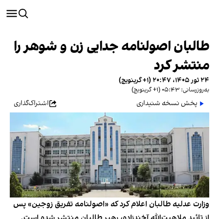
طالبان اصولنامه جدایی زن و شوهر را
منتشر کرد
۲۴ ثور ۱۴۰۵، ۲۰:۴۷ (‎+۱ گرینویچ)
به‌روزرسانی: ۰۵:۴۳ (‎+۱ گرینویچ)
پخش نسخه شنیداری
اشتراک‌گذاری
وزارت عدلیه طالبان اعلام کرد که «اصولنامه تفریق زوجین» پس
از تائید ملاهبت‌الله آخندزاده، رهبر طالبان منتشر شده است.