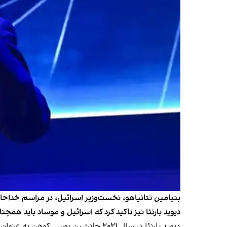
بنیامین نتانیاهو، نخست‌وزیر اسرائیل، در مراسم خداحا
دیوید بارنئا نیز تاکید کرد که اسرائیل و موساد باید ه
دیوید بارنئا در سال ۲۰۲۱ جانشین یوسی کوهن به عنوان رئیس موساد تعیین شد و ماموریت پنج ساله او روز گذشته پایان یافت.