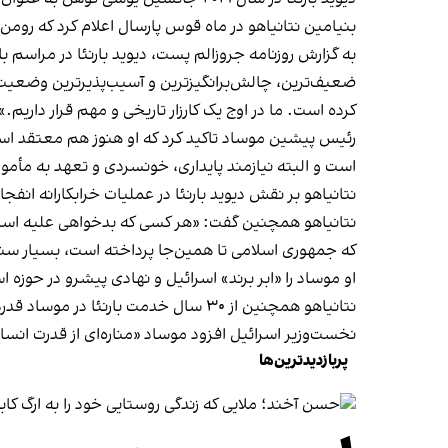
بنیامین نتانیاهو در ماه قوس پارسال اعلام کرد که
رومن 
به گزارش روزنامه جروزالم پست، دیوید بارنئا در مراسم
ضعیف‌ترین، چالش‌برانگیزترین و آسیب‌پذیرترین وضعیت خ
کرده است. ما در اوج یک کارزار تاریخی و مهم قرار داریم.»
رئیس پیشین موساد تاکید کرد که او هنوز هم معتقد اس
است و البته نیازمند پایداری، خونسردی و تعهد به مأمو
نتانیاهو بر نقش دیوید بارنئا در عملیات خرابکارانه انفجار پیجرها علیه حزب‌الله لبنان در سپتامبر ۴
نتانیاهو همچنین گفت: «هر کسی که بدخواهی علیه اسرائ
که جمهوری اسلامی تا همین‌جا پرداخته است، بسیار س
او موساد را «ابر برند» اسرائیل و نهادی پیشرو در حوز
نتانیاهو همچنین از ۳۰ سال خدمت بارنئا در موساد قدردانی کرد و پنج سال ریاست او بر این سازمان را «از سرنوشت‌سازترین سال‌ها» در تاریخ اسرائیل خواند.
نخست‌وزیر اسرائیل افزود موساد «مناره‌ای از قدرت انس
پربازدیدترین‌ها