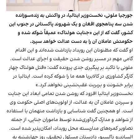
جورجیا ملونی، نخست‌وزیر ایتالیا، در واکنش به زنده‌سوزانده
شدن سه پناهجوی افغان و یک شهروند پاکستانی در جنوب این
کشور، گفت که از این «جنایت هولناک» عمیقاً شوکه شده و
حکومتش عاملان آن را به دست عدالت خواهد سپرد.
او گفت که مظنونان این رویداد بازداشت شده‌اند و این اقدام
گامی مهم در مسیر روشن شدن حقیقت و اجرای عدالت است.
ملونی با تاکید بر پیگیری جدی پرونده گفت: «قتل هولناک چهار
کارگر کشاورزی در کالابریا همه ما را شوکه کرده است. ایتالیا در
برابر خشونت و بربریت عقب‌نشینی نخواهد کرد.»
نخست‌وزیر ایتالیا افزود که روشن شدن تمامی ابعاد این جنایت
و سپردن عاملان آن به عدالت، از اولویت‌های اصلی حکومت وی
است. او همچنین گفت شناسایی و بازداشت متهمان با استفاده
از شواهد و مدارک گردآوری‌شده توسط ماموران جنایی، از جمله
تصاویر کمره‌های مداربسته محل رویداد، امکان‌پذیر شده است.
الساندرو دآلسیو، دادستان مسئول تحقیق، روز چهارشنبه به