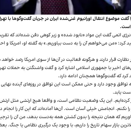
 ترامپ، رئیس‌جمهور امریکا، روز چهارشنبه ۱۳ جوزا گفت موضوع انتقال اورانیوم غنی‌شده ایران در 
 است.
انرژی اتمی گفت این مواد «نابود شده» و زیر کوهی دفن شده‌اند که تقری
کید کرد: «من می‌خواهم آن را به دست بیاوریم.» به گفته او، امریکا و ا
ارت قرار دارند و هرگونه فعالیت در آن‌ها از سوی امریکا رصد خواهد 
 اخیر با جمهوری اسلامی اشاره کرد و گفت واشنگتن به حملات تهران پا
 کرد که گفت‌وگوها همچنان ادامه دارد.
 توافق وجود دارد و حتی ممکن است این توافق در روزهای آینده نهایی ش
ست یابد.
ر کرده‌ایم. این یک وضعیت نظامی است، و واقعا هیچ ارتشی مثل ارتش م
 را نکنم. انجامش خیلی آسان است. آن‌ها آماده‌اند که این کار را انجام
اوریم که همان نتیجه را بدون کشتن همه به‌دست بدهد، من آن را ترجی
اترین بازار سهام تاریخ را داریم، با وجود یک درگیری نظامی یا جنگ. ب