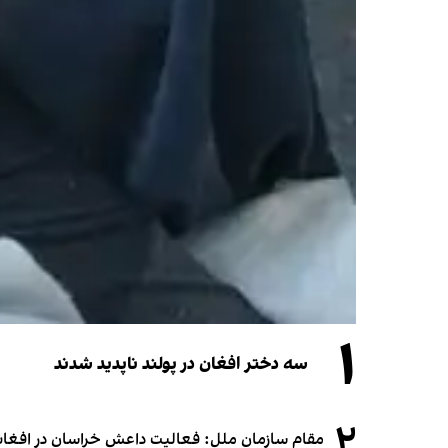
۱
سه دختر افغان در پولند ناپدید شدند
۲
مقام سازمان ملل: فعالیت داعش خراسان در افغانس