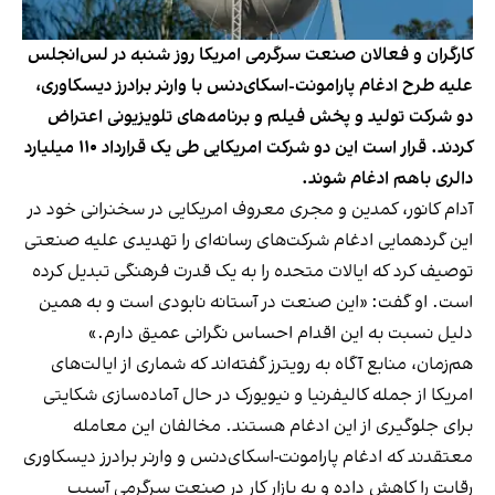
کارگران و فعالان صنعت سرگرمی امریکا روز شنبه در لس‌انجلس
علیه طرح ادغام پارامونت-اسکای‌دنس با وارنر برادرز دیسکاوری،
دو شرکت تولید و پخش فیلم و برنامه‌های تلویزیونی اعتراض
کردند. قرار است این دو شرکت امریکایی طی یک قرارداد ۱۱۰ میلیارد
دالری باهم ادغام شوند.
آدام کانور، کمدین و مجری معروف امریکایی در سخنرانی خود در
این گردهمایی ادغام شرکت‌های رسانه‌ای را تهدیدی علیه صنعتی
توصیف کرد که ایالات متحده را به یک قدرت فرهنگی تبدیل کرده
است. او گفت: «این صنعت در آستانه نابودی است و به همین
دلیل نسبت به این اقدام احساس نگرانی عمیق دارم.»
هم‌زمان، منابع آگاه به رویترز گفته‌اند که شماری از ایالت‌های
امریکا از جمله کالیفرنیا و نیویورک در حال آماده‌سازی شکایتی
برای جلوگیری از این ادغام هستند. مخالفان این معامله
معتقدند که ادغام پارامونت-اسکای‌دنس و وارنر برادرز دیسکاوری
رقابت را کاهش داده و به بازار کار در صنعت سرگرمی آسیب