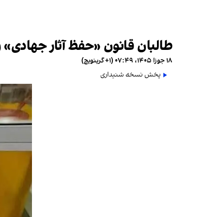
طالبان قانون «حفظ آثار جهادی» ر
۱۸ جوزا ۱۴۰۵، ۰۷:۴۹ (‎+۱ گرینویچ)
پخش نسخه شنیداری