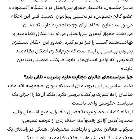
مایلز جکسون، دانشیار حقوق بین‌الملل در دانشگاه آکسفورد و
عضو کالج جسوس، در تحلیلی پیرامون اهمیت فنی این احکام
می‌نویسد: «این احکام از آن جهت اهمیت دارند که نشان
می‌دهند حقوق کیفری بین‌المللی می‌تواند اشکال نظام‌مند و
نهادینه‌شده آسیب را نیز در بر گیرد. صدور این احکام مستلزم
پذیرش بیشتر این ایده است که جرم‌انگاری اشکال نظام‌مند
تبعیض، که آزادی انسان‌ها را نابود می‌کند، اهمیتی بنیادین
دارد.»
چرا سیاست‌های طالبان «جنایت علیه بشریت» تلقی شد؟
نکته اساسی در این پرونده آن است که دیوان، مجموعه اقدامات
طالبان را به صورت پراکنده بررسی نکرد، بلکه آن‌ها را اجزای یک
سیاست حکومتی واحد دانست.
از نگاه قضات، ممنوعیت تحصیل دختران، منع اشتغال زنان،
محدود کردن آزادی رفت‌وآمد، حذف زنان از عرصه عمومی،
سرکوب فعالان مدنی و بازداشت معترضان، همگی در راستای یک
هدف مشترک اجرا شده‌اند: حذف نظام‌مند زنان از زندگی