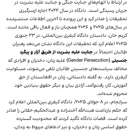
در ارتباط با اتهام‌های جنایت جنگی و جنایت علیه بشریت در
جریان رسیدگی است. دادگاه در سال ۲۰۲۲ اجازه ازسرگیری
تحقیقات را صادر کرد و این پرونده تا آخرین اطلاعات منتشرشده
در سال‌های ۲۰۲۵ و ۲۰۲۶ همچنان باز و فعال باقی مانده است.
کریم خان، دادستان دادگاه کیفری بین‌المللی، در ۲۳ جنوری
۲۰۲۵ اعلام کرد که تحقیقات این دادگاه نشان می‌دهد رهبران
طالبان احتمالاً در
جنایت علیه بشریت از طریق آزار و پیگرد
جنسیتی
(Gender Persecution) علیه زنان، دختران و افرادی که
مخالف سیاست‌های جنسیتی طالبان تلقی می‌شوند، مسئولیت
کیفری دارند. به گفته دادستانی، زنان در افغانستان از حق
آموزش، کار، رفت‌وآمد، آزادی بیان و دیگر حقوق بنیادین خود
محروم شده‌اند.
سرانجام، در ۸ جولای ۲۰۲۵، دادگاه کیفری بین‌المللی اعلام کرد
که حکم بازداشت هبت‌الله آخندزاده و عبدالحکیم حقانی را صادر
کرده است. قضات دادگاه تأکید کردند که محدودیت گسترده
حقوق اساسی زنان و دختران، و نیز ادعاهای مربوط به زندان،